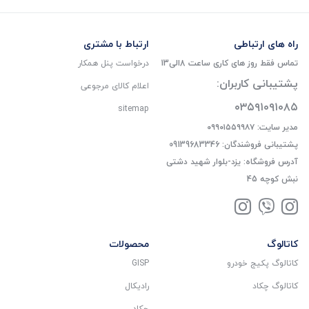
راه های ارتباطی
ارتباط با مشتری
تماس فقط روز های کاری ساعت 8الی13
درخواست پنل همکار
پشتیبانی کاربران:
اعلام کالای مرجوعی
۰۳۵۹۱۰۹۱۰۸۵
sitemap
مدیر سایت: ۰۹۹۰۱۵۵۹۹۸۷
پشتیبانی فروشندگان: 09139683346
آدرس فروشگاه: یزد-بلوار شهید دشتی
نبش کوچه 45
کاتالوگ
محصولات
کاتالوگ پکیج خودرو
GISP
کاتالوگ چکاد
رادیکال
چکاد