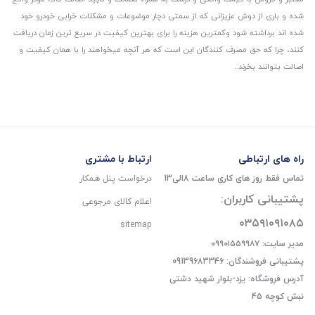
شده و باری از دوش عزیزانی که از سمتی دچار موضوعات و مشکلات خرابی خودرو خود
شده اند برداشته شود و‌کمترین هزینه را برای بهترین کیفیت در سریع ترین زمان دریافت
کنند، چرا که حق مصرف کنندگان این است که هر آنچه میخواهند را با همان کیفیت و
اصالت بتوانند بخرند..
راه های ارتباطی
ارتباط با مشتری
تماس فقط روز های کاری ساعت 8الی13
درخواست پنل همکار
پشتیبانی کاربران:
اعلام کالای مرجوعی
۰۳۵۹۱۰۹۱۰۸۵
sitemap
مدیر سایت: ۰۹۹۰۱۵۵۹۹۸۷
پشتیبانی فروشندگان: 09139683346
آدرس فروشگاه: یزد-بلوار شهید دشتی
نبش کوچه 45