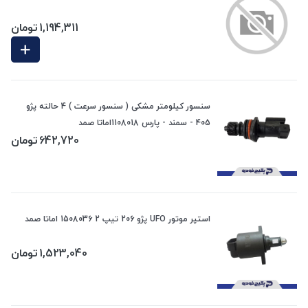
1,194,311
تومان
سنسور کیلومتر مشکی ( سنسور سرعت ) 4 حالته پژو
405 - سمند - پارس 1108018اماتا صمد
642,720
تومان
استپر موتور UFO پژو 206 تیپ 2 1508036 اماتا صمد
1,523,040
تومان