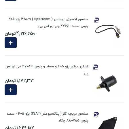
سنسور اکسیژن زیمنس 350m ( upstream ) پژو 405
پارس سمند 476611 جی ای اس پی
4,196,650
تومان
استپر موتور پژو 405 و سمند و پارس 476501 جی ای اس
پی
1,172,371
تومان
سنسور دریچه گاز ( پتانسیومتر )SSAT پژو 405 - سمند
پارس 880785 چکاد
1,229,102
تومان