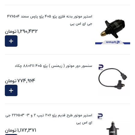
استپر موتور بدنه فلزی پژو 405 پژو پارس سمند 476504
جی ای اس پی
1,290,432
تومان
سنسور دور موتور ( زیمنس ) پژو 405 880211 چکاد
774,964
تومان
استپر موتور طرح قدیم پژو 206 تیپ 2 و 3- 226503 جی
ای اس پی
1,172,371
تومان