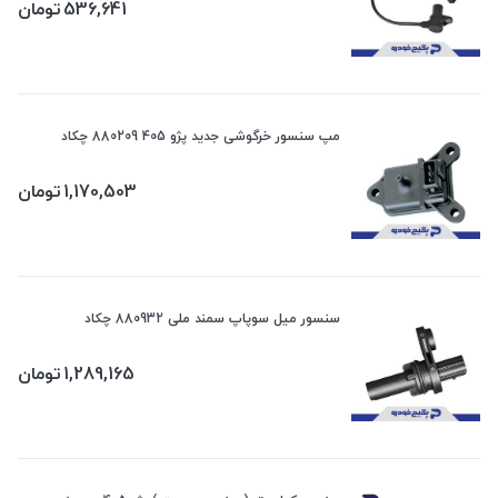
536,641
تومان
مپ سنسور خرگوشی جدید پژو 405 880209 چکاد
1,170,503
تومان
سنسور میل سوپاپ سمند ملی 880932 چکاد
1,289,165
تومان