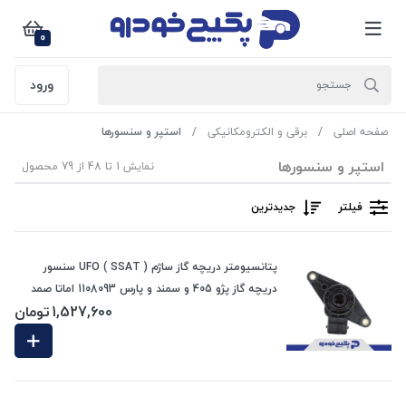
0
ورود
صفحه اصلی
برقی و الکترومکانیکی
استپر و سنسورها
استپر و سنسورها
نمایش 1 تا 48 از 79 محصول
فیلتر
جدیدترین
پتانسیومتر دریچه گاز ساژم ( SSAT ) UFO سنسور
دریچه گاز پژو 405 و سمند و پارس 1108093 اماتا صمد
1,527,600
تومان