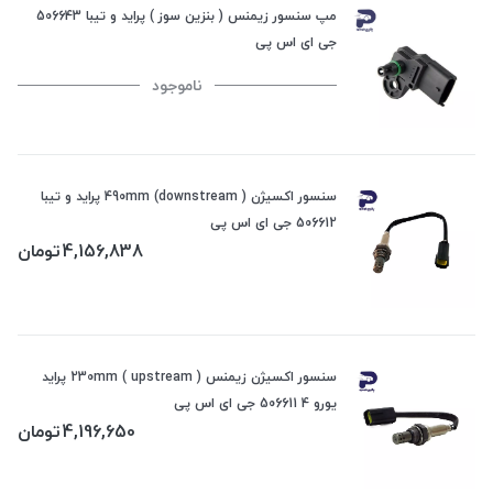
مپ سنسور زیمنس ( بنزین سوز ) پراید و تیبا 506643
جی ای اس پی
ناموجود
سنسور اکسیژن 490mm (downstream ) پراید و تیبا
506612 جی ای اس پی
4,156,838
تومان
سنسور اکسیژن زیمنس 230mm ( upstream ) پراید
یورو 4 506611 جی ای اس پی
4,196,650
تومان