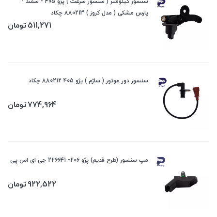
سنسور کیلومتر ( سنسور سرعت ) پژو 405 - سمند -
پارس مشکی ( مدل کروز ) 880213 چکاد
511,271
تومان
سنسور دور موتور ( ساژم ) پژو 405 880212 چکاد
774,964
تومان
مپ سنسور (طرح قدیم) پژو 206- 226641 جی ای اس پی
922,522
تومان