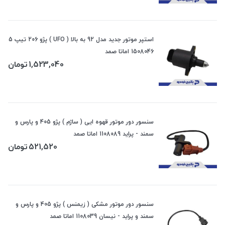
استپر موتور جدید مدل 92 به بالا ( UFO ) پژو 206 تیپ 5
1508046 اماتا صمد
1,523,040
تومان
سنسور دور موتور قهوه ایی ( ساژم ) پژو 405 و پارس و
سمند - پراید 1108089 اماتا صمد
521,520
تومان
سنسور دور موتور مشکی ( زیمنس ) پژو 405 و پارس و
سمند و پراید - نیسان 1108039 اماتا صمد