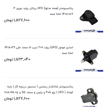
پتانسیومتر (همه مدلها) UFO پیکان پراید یورور 4
1408087 اماتا صمد
1,527,600
تومان
استپر موتور (UFO) پراید 206 تیپ 5 سمند ملی 1408029
اماتا صمد
1,523,040
تومان
پتانسیومتر شاخکدار زیمنس ( سنسور دریچه گاز ) پایه
کوتاه ( UFO ) پژو 405 و پارس و سمند SD و رانا 1108095
1,527,600
تومان
اماتا صمد