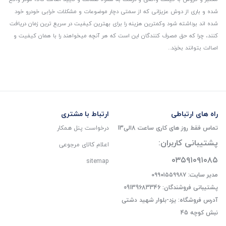
شده و باری از دوش عزیزانی که از سمتی دچار موضوعات و مشکلات خرابی خودرو خود
شده اند برداشته شود و‌کمترین هزینه را برای بهترین کیفیت در سریع ترین زمان دریافت
کنند، چرا که حق مصرف کنندگان این است که هر آنچه میخواهند را با همان کیفیت و
اصالت بتوانند بخرند..
راه های ارتباطی
ارتباط با مشتری
تماس فقط روز های کاری ساعت 8الی13
درخواست پنل همکار
پشتیبانی کاربران:
اعلام کالای مرجوعی
۰۳۵۹۱۰۹۱۰۸۵
sitemap
مدیر سایت: ۰۹۹۰۱۵۵۹۹۸۷
پشتیبانی فروشندگان: 09139683346
آدرس فروشگاه: یزد-بلوار شهید دشتی
نبش کوچه 45