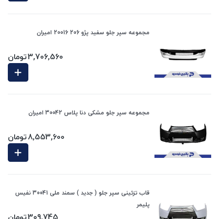
مجموعه سپر جلو سفید پژو 206 20016 امیران
3,706,560
تومان
مجموعه سپر جلو مشکی دنا پلاس 30042 امیران
8,553,600
تومان
قاب تزئینی سپر جلو ( جدید ) سمند ملی 30041 نفیس
پلیمر
309,745
تومان