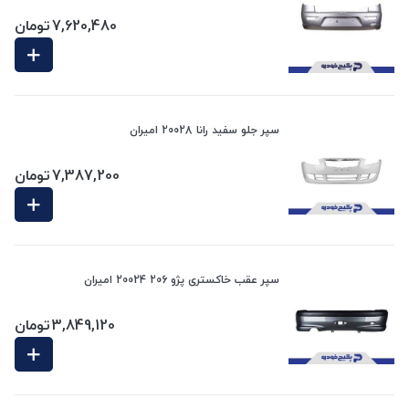
7,620,480
تومان
سپر جلو سفید رانا 20028 امیران
7,387,200
تومان
سپر عقب خاکستری پژو 206 20024 امیران
3,849,120
تومان