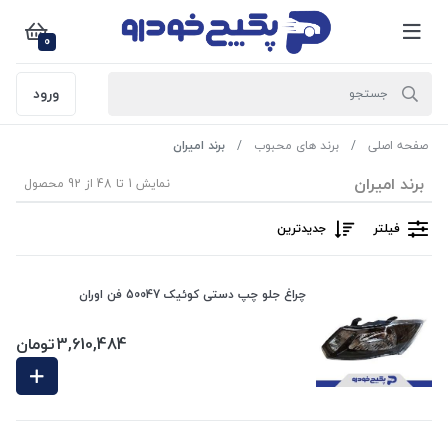
0
ورود
صفحه اصلی
برند های محبوب
برند امیران
برند امیران
نمایش 1 تا 48 از 92 محصول
فیلتر
جدیدترین
چراغ جلو چپ دستی کوئیک 50047 فن اوران
3,610,484
تومان