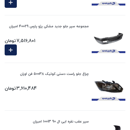
مجموعه سپر جلو جدید مشکی پژو پارس 40029 امیران
7,516,801
تومان
چراغ جلو راست دستی کوئیک 50038 فن اوران
3,610,484
تومان
سپر عقب نقره ایی ال 90 10013 امیران