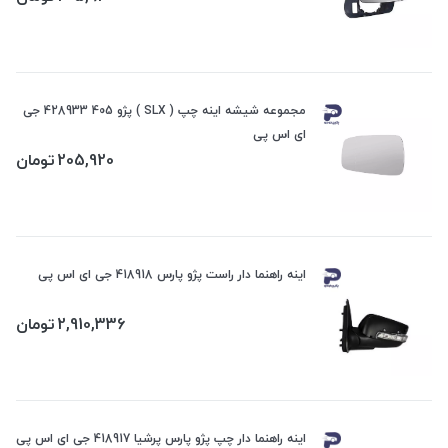
مجموعه شیشه اینه چپ ( SLX ) پژو 405 428933 جی
ای اس پی
205,920
تومان
اینه راهنما دار راست پژو پارس 418918 جی ای اس پی
2,910,336
تومان
اینه راهنما دار چپ پژو پارس پرشیا 418917 جی ای اس پی