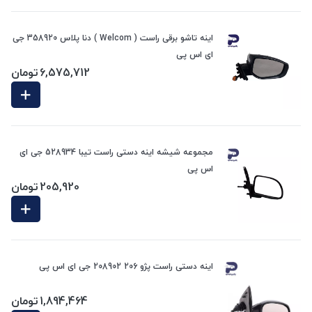
اینه تاشو برقی راست ( Welcom ) دنا پلاس 358920 جی
ای اس پی
6,575,712
تومان
مجموعه شیشه اینه دستی راست تیبا 528934 جی ای
اس پی
205,920
تومان
اینه دستی راست پژو 206 208902 جی ای اس پی
1,894,464
تومان