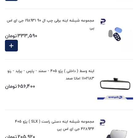
مجموعه شیشه اینه برقی چپ ال 90 198931 جی ای اس
پی
333,590
تومان
اینه وسط ( داخلی ) پژو 405 - سمند - پارس - پراید - رنو
1102183 اماتا صمد
656,400
تومان
مجموعه شیشه اینه دستی راست ( SLX ) پژو 405
428934 جی ای اس پی
205,920
تومان