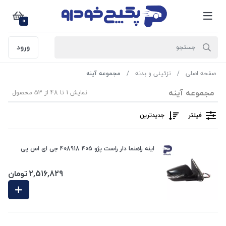
0
ورود
صفحه اصلی
تزئینی و بدنه
مجموعه آینه
مجموعه آینه
نمایش 1 تا 48 از 53 محصول
فیلتر
جدیدترین
اینه راهنما دار راست پژو 405 408918 جی ای اس پی
2,516,829
تومان