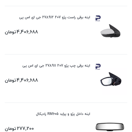
اینه برقی راست پژو 207 278912 جی ای اس پی
4,406,688
تومان
اینه برقی چپ پژو 207 278911 جی ای اس پی
4,406,688
تومان
اینه داخل پژو و پراید RM605 رادیکال
277,200
تومان