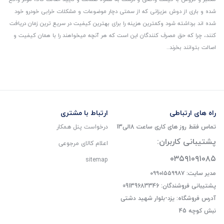
شده و باری از دوش عزیزانی که از سمتی دچار موضوعات و مشکلات خرابی خودرو خود
شده اند برداشته شود و‌کمترین هزینه را برای بهترین کیفیت در سریع ترین زمان دریافت
کنند، چرا که حق مصرف کنندگان این است که هر آنچه میخواهند را با همان کیفیت و
اصالت بتوانند بخرند..
راه های ارتباطی
ارتباط با مشتری
تماس فقط روز های کاری ساعت 8الی13
درخواست پنل همکار
پشتیبانی کاربران:
اعلام کالای مرجوعی
۰۳۵۹۱۰۹۱۰۸۵
sitemap
مدیر سایت: ۰۹۹۰۱۵۵۹۹۸۷
پشتیبانی فروشندگان: 09139683346
آدرس فروشگاه: یزد-بلوار شهید دشتی
نبش کوچه 45