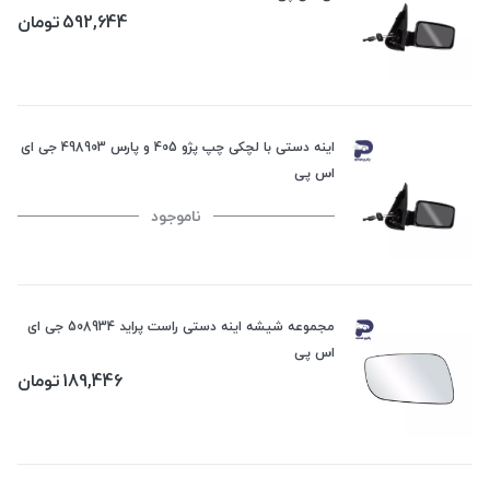
592,644
تومان
اینه دستی با لچکی چپ پژو 405 و پارس 498903 جی ای
اس پی
ناموجود
مجموعه شیشه اینه دستی راست پراید 508934 جی ای
اس پی
189,446
تومان