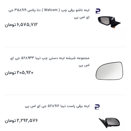
اینه تاشو برقی چپ ( Welcom ) دنا پلاس 358919 جی
ای اس پی
6,575,712
تومان
مجموعه شیشه اینه دستی چپ تیبا 528933 جی ای
اس پی
205,920
تومان
اینه برقی راست تیبا 528912 جی ای اس پی
2,292,576
تومان