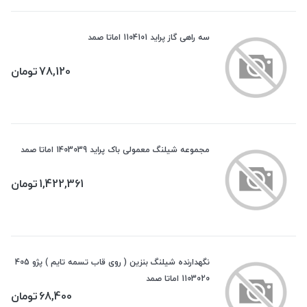
سه راهی گاز پراید 1104101 اماتا صمد
78,120
تومان
مجموعه شیلنگ معمولی باک پراید 1403039 اماتا صمد
1,422,361
تومان
نگهدارنده شیلنگ بنزین ( روی قاب تسمه تایم ) پژو 405
1103020 اماتا صمد
68,400
تومان