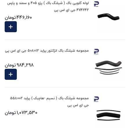
لوله گلویی باک ( شیلنگ باک ) پژو 405 و سمند و پارس
474242 جی ای اس پی
446,160
تومان
مجموعه شیلنگ باک انژکتور پراید 508012 جی ای اس پی
984,298
تومان
مجموعه شیلنگ باک ( نسیم -هاچبک ) پراید 558002
جی ای اس پی
1,073,530
تومان