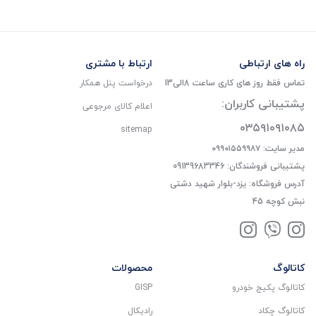
راه های ارتباطی
ارتباط با مشتری
تماس فقط روز های کاری ساعت 8الی13
درخواست پنل همکار
پشتیبانی کاربران:
اعلام کالای مرجوعی
۰۳۵۹۱۰۹۱۰۸۵
sitemap
مدیر سایت: ۰۹۹۰۱۵۵۹۹۸۷
پشتیبانی فروشندگان: 09139683346
آدرس فروشگاه: یزد-بلوار شهید دشتی
نبش کوچه 45
کاتالوگ
محصولات
کاتالوگ پکیج خودرو
GISP
کاتالوگ چکاد
رادیکال