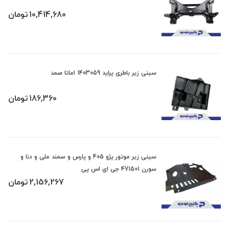
10,414,680
تومان
سینی زیر باطری پراید 1403059 اماتا صمد
186,360
تومان
سینی زیر موتور پژو 405 و پارس و سمند ملی و دنا و
سورن 471501 جی ای اس پی
2,156,267
تومان