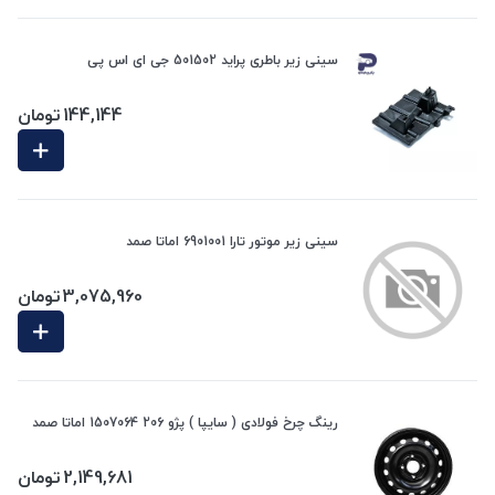
سینی زیر باطری پراید 501502 جی ای اس پی
144,144
تومان
سینی زیر موتور تارا 6901001 اماتا صمد
3,075,960
تومان
رینگ چرخ فولادی ( سایپا ) پژو 206 1507064 اماتا صمد
2,149,681
تومان