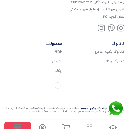
پشتیبانی فروشندگان: 09139683346
آدرس فروشگاه: یزد-بلوار شهید دشتی
نبش کوچه 45
کاتالوگ
محصولات
کاتالوگ پکیج خودرو
GISP
کاتالوگ چکاد
رادیکال
چکاد
©
فروشگاه اینترنتی پکیج خودرو
اصالت کالا، کیفیت مناسب، قیمت واقعی و درست
| توسعه
و کد نویسی:
سپکام سیستم
طراحی و اجرا
:
شرکت دیجیتال مارکتینگ سپتا