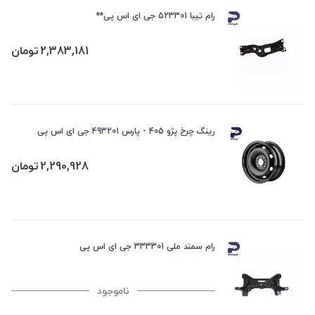
رام تیبا 523301 جی ای اس پی**
2,383,181
تومان
رینگ چرخ پژو 405 - پارس 493201 جی ای اس پی
2,290,928
تومان
رام سمند ملی 333301 جی ای اس پی
ناموجود