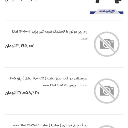
رام زیر موتور با لاستیک ضربه گیر پراید 1401002 اماتا
صمد
3,195,001
تومان
سرسیلندر دو گانه سوز لخت ( 1800CC بشل ) پژو 405 -
سمند - پارس 1105011 اماتا صمد
27,058,920
تومان
رینگ چرخ فولادی ( سایپا ) ساینا 3107002 اماتا صمد