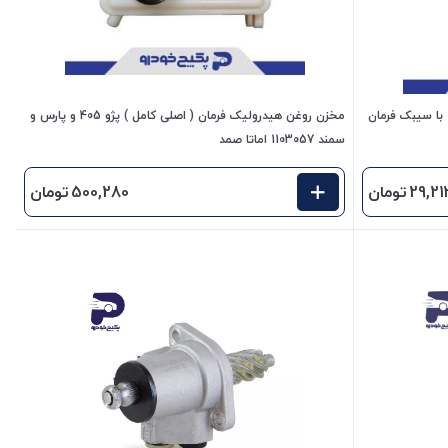
 با سیبک فرمان
مخزن روغن هیدرولیک فرمان ( اصلی کامل ) پژو 405 و پارس و
سمند 1103057 اماتا صمد
29,21
تومان
500,280
تومان