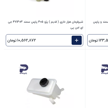
ن هیدرولیک فرمان پژو 405 و سمند و پارس
شیرفرمان هزار خاری ( قدیم ) پژو 405 پارس سمند 471303 جی
ای اس پی
123,
تومان
10,562,872
تومان