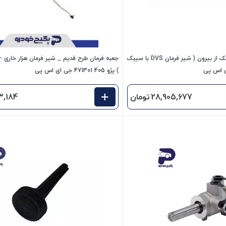
جعبه فرمان هیدرولیک جک از بیرون ( شیر فرمان DVS با سیبک
جعبه فرمان طرح قدیم _ شیر فرمان هزار خاری -
) پژو 405 471301 جی ای اس پی
28,905,677
تومان
3,184