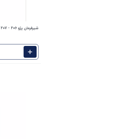
شیرفرمان پژو 206 - 207 201304 جی ای اس پی