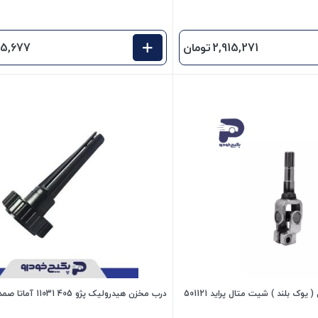
2,915,271
تومان
05,677
چهار شاخ میل رابط فرمان ( یوک بلند ) شیت متال پراید 501121
درب مخزن هیدرولیک پژو 405 11031 آماتا صمد