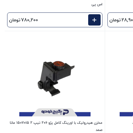
اس پی
28,9
تومان
780,200
تومان
مخزن هیدرولیک با اورینگ کامل پژو 206 تیپ 2 1507015 ماتا
صمد