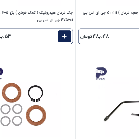
) 500111 جی ای اس پی
جک ف
475601 جی ای اس پی
48,048
تومان
8,053