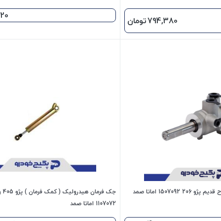
320
794,380
تومان
1507092 اماتا صمد
جک ف
1107072 اماتا صمد