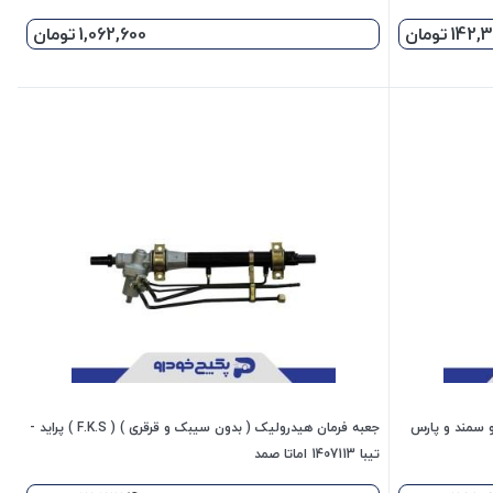
142,
تومان
1,062,600
تومان
رمان هیدرولیک ( کمک فرمان ) پژو 405 و سمند و پارس
جعبه فرمان هیدرولیک ( بدون سیبک و قرقری ) ( F.K.S ) پراید -
تیبا 1407113 اماتا صمد