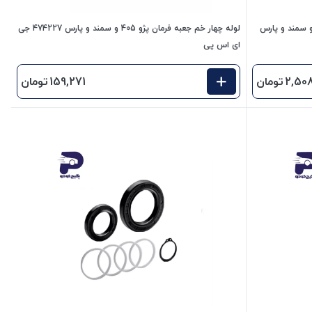
رمان هیدرولیک ( کمک فرمان ) پژو 405 و سمند و پارس
لوله چهار خم جعبه فرمان پژو 405 و سمند و پارس 474227 جی
ای اس پی
2,50
تومان
159,271
تومان