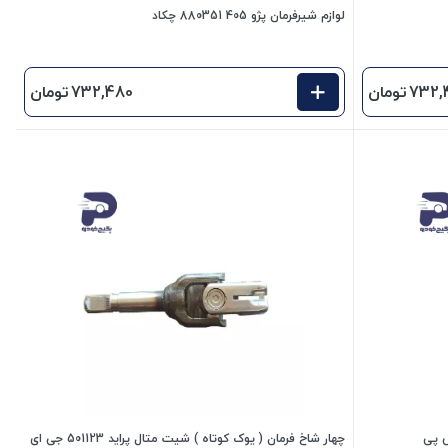
لوازم شیرفرمان پژو 405 880351 چکاد
732,
تومان
732,480
تومان
چهار شاخ فرمان ( یوک کوتاه ) شیت متال پراید 501123 جی ای