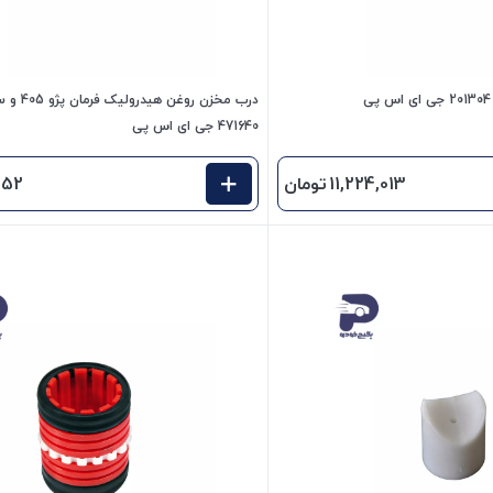
درب مخزن روغ
471640 جی ای اس پی
11,224,013
تومان
552