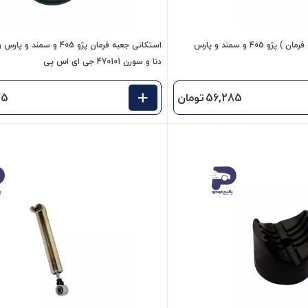
پلنجر ( بوش هلالی جعبه فرمان ) پژو 405 و سمند و پارس
استکانی جعبه فرمان پژو 405 و س
دنا و سورن 470101 جی ای اس پی
56,285
تومان
75