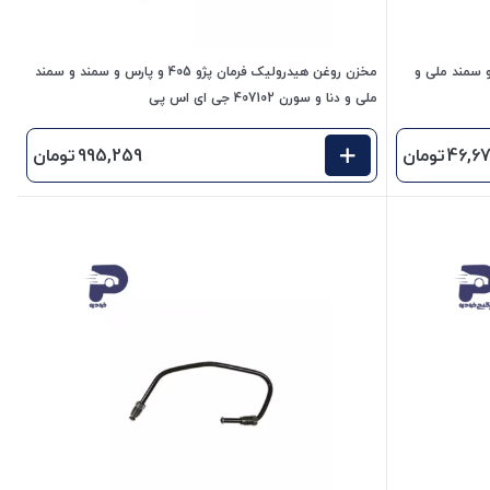
مند و پارس و سمند ملی و
مخزن روغن هیدرولیک فرمان پژو 405 و پارس و سمند و سمند
ملی و دنا و سورن 407102 جی ای اس پی
46,6
تومان
995,259
تومان