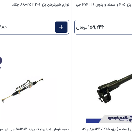
لوله سه خم جعبه فرمان پژو 405 و سمند و پارس 474226 جی
لوازم شیرفرمان پژو 206 880352 چکاد
159,242
تومان
480
پژو 405 880347 چکاد
جعبه فرمان هیدرولیک پراید 501302 جی ای اس پی