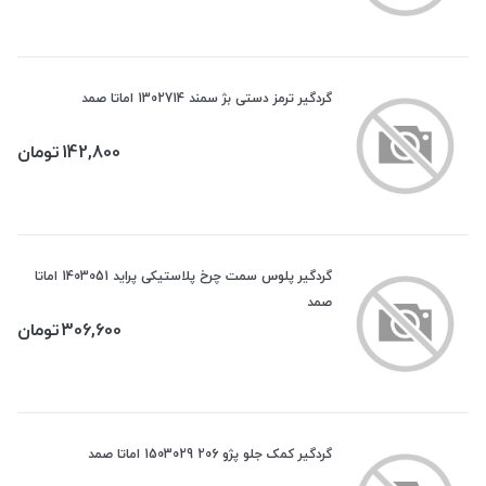
گردگیر ترمز دستی بژ سمند 1302714 اماتا صمد
142,800
تومان
گردگیر پلوس سمت چرخ پلاستیکی پراید 1403051 اماتا
صمد
306,600
تومان
گردگیر کمک جلو پژو 206 1503029 اماتا صمد