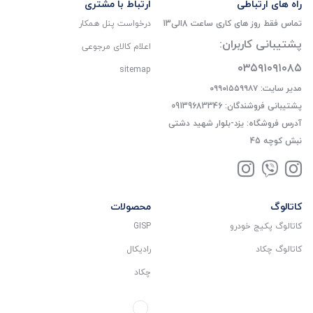
راه های ارتباطی
ارتباط با مشتری
تماس فقط روز های کاری ساعت 8الی13
درخواست پنل همکار
پشتیبانی کاربران:
اعلام کالای مرجوعی
۰۳۵۹۱۰۹۱۰۸۵
sitemap
مدیر سایت: ۰۹۹۰۱۵۵۹۹۸۷
پشتیبانی فروشندگان: 09139683346
آدرس فروشگاه: یزد-بلوار شهید دشتی
نبش کوچه 45
کاتالوگ
محصولات
کاتالوگ پکیج خودرو
GISP
کاتالوگ چکاد
رادیکال
چکاد