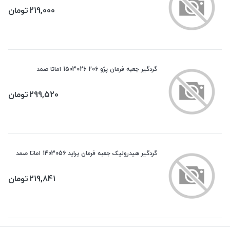
219,000
تومان
گردگیر جعبه فرمان پژو 206 1503026 اماتا صمد
299,520
تومان
گردگیر هیدرولیک جعبه فرمان پراید 1403056 اماتا صمد
219,841
تومان