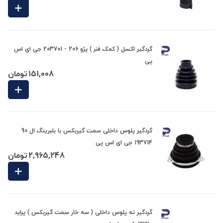
گردگیر اکسل ( کمک فنر ) پژو 206 - 203701 جی ای اس
پی
151,008
تومان
گردگیر پلوس داخلی سمت گیربکس با بلبرینگ ال 90
193714 جی ای اس پی
2,965,248
تومان
گردگیر ته پلوس داخلی ( سه خار سمت گیربکس ) پراید