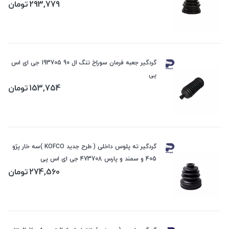
293,779
تومان
گردگیر جعبه فرمان سوراخ تنگ ال 90 193705 جی ای اس
پی
153,754
تومان
گردگیر ته پلوس داخلی ( طرح جدید KOFCO )سه خار پژو
405 و سمند و پارس 473708 جی ای اس پی
274,560
تومان