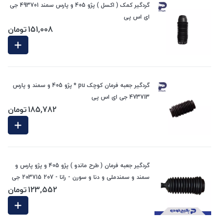
گردگیر کمک ( اکسل ) پژو 405 و پارس سمند 493701 جی
ای اس پی
151,008
تومان
گردگیر جعبه فرمان کوچک pu * پژو 405 و سمند و پارس
473713 جی ای اس پی
185,782
تومان
گردگیر جعبه فرمان ( طرح ماندو ) پژو 405 و پژو پارس و
سمند و سمندملی و دنا و سورن - رانا - 207 203715 جی
123,552
تومان
ای اس پی