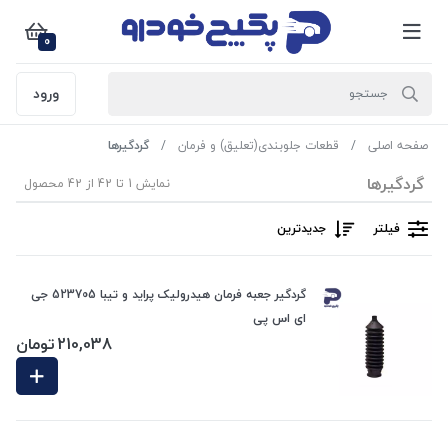
0
ورود
صفحه اصلی
قطعات جلوبندی(تعلیق) و فرمان
گردگیرها
گردگیرها
نمایش 1 تا 42 از 42 محصول
فیلتر
جدیدترین
گردگیر جعبه فرمان هیدرولیک پراید و تیبا 523705 جی
ای اس پی
210,038
تومان