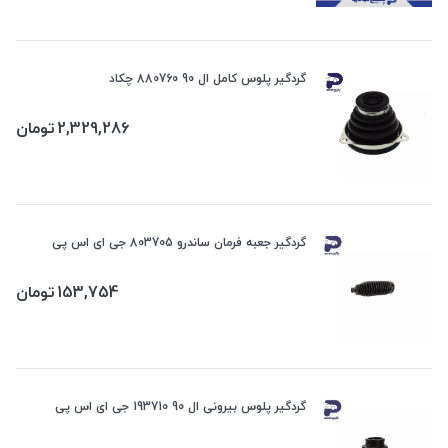
گردگیر پلوس کامل ال 90 880760 چکاد
2,329,286
تومان
گردگیر جعبه فرمان ساندرو 803705 جی ای اس پی
153,754
تومان
گردگیر پلوس بیرونی ال 90 193710 جی ای اس پی