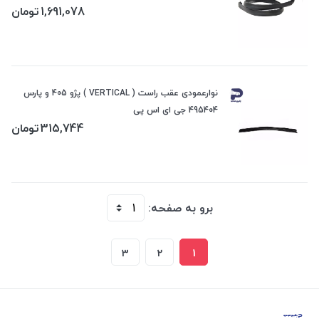
1,691,078
تومان
نوارعمودی عقب راست ( VERTICAL ) پژو 405 و پارس
495404 جی ای اس پی
315,744
تومان
برو به صفحه:
3
2
1