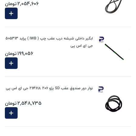
2,054,606
تومان
ابگیر داخلی شیشه درب عقب چپ ( IWB ) پراید 505313
جی ای اس پی
199,056
تومان
نوار دور صندوق عقب SD پژو 206 264618 جی ای اس پی
2,548,735
تومان