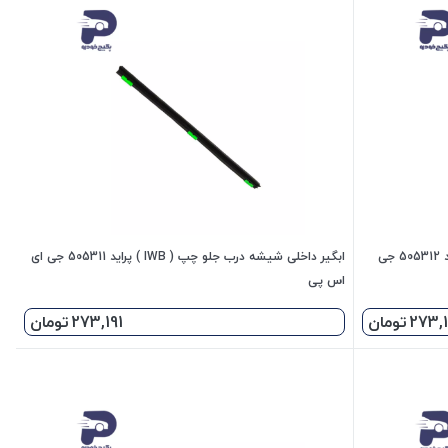
ابگیر داخلی شیشه درب جلو راست( IWB ) پراید 505312 جی
ابگیر داخلی شیشه درب جلو چپ ( IWB ) پراید 505311 جی ای
اس پی
273,1
تومان
273,191
تومان