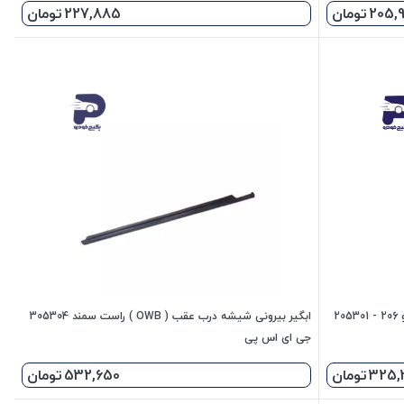
205,
تومان
227,885
تومان
ابگیر بیرونی شیشه درب جلو چپ ( OWB ) پژو 206 - 205301
ابگیر بیرونی شیشه درب عقب ( OWB ) راست سمند 305304
جی ای اس پی
325,
تومان
532,650
تومان