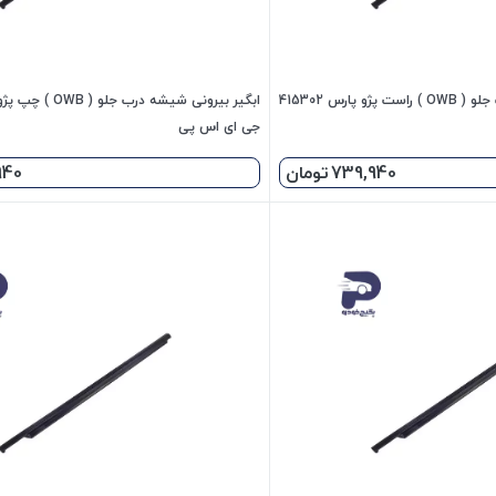
ابگیر بیرونی شیشه درب جلو ( OWB ) راست پژو پارس 415302
جی ای اس پی
739,940
تومان
940