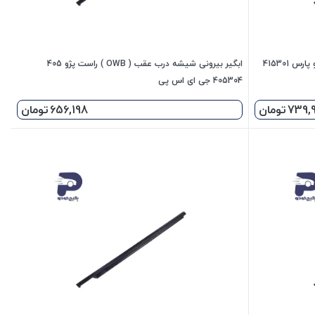
ابگیر بیرونی شیشه درب جلو ( OWB ) چپ پژو پارس 415301
ابگیر بیرونی شیشه درب عقب ( OWB ) راست پژو 405
405304 جی ای اس پی
739,
تومان
656,198
تومان