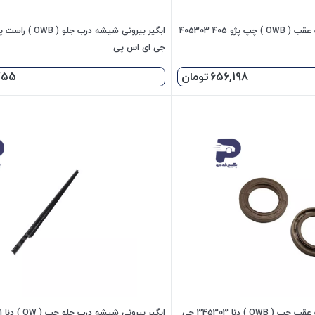
ابگیر بیرونی شیشه درب عقب ( OWB ) چپ پژو 405 405303
جی ای اس پی
656,198
تومان
755
ابگیر بیرونی شیشه درب عقب چپ ( OWB ) دنا 345303 جی