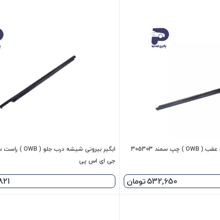
ابگیر بیرونی شیشه درب عقب ( OWB ) چپ سمند 305303
جی ای اس پی
532,650
تومان
821