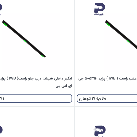
ابگیر داخلی شیشه درب عقب راست ( IWB ) پراید 505314 جی
ای اس پی
199,060
تومان
91