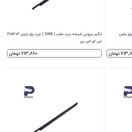
ب (OWB ) راست پژو پارس
ابگیر بیرونی شیشه درب عقب ( OWB ) چپ پژو پارس 415303
جی ای اس پی
713,
تومان
713,860
تومان