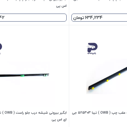
اس پی
634,234
تومان
642
ابگیر بیرونی شیشه درب عقب چپ ( OWB ) تیبا 525303 جی
ای اس پی