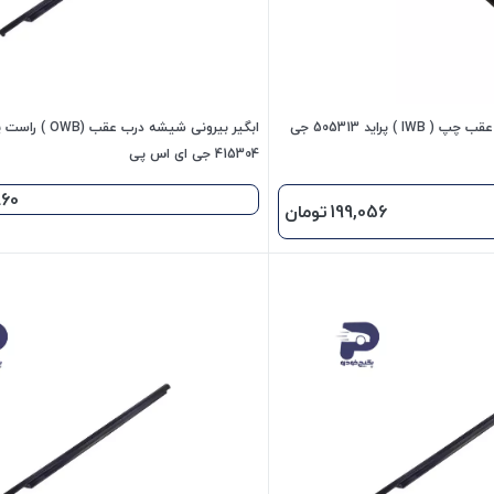
ابگیر داخلی شیشه درب عقب چپ ( IWB ) پراید 505313 جی
ابگیر بیرونی شیشه درب عق
415304 جی ای اس پی
860
199,056
تومان