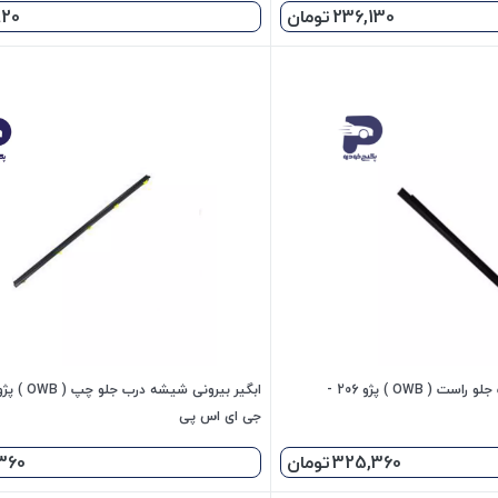
236,130
تومان
920
ابگیر بیرونی شیشه درب جلو راست ( OWB ) پژو 206 -
جی ای اس پی
325,360
تومان
360