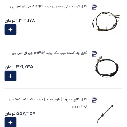
کابل ترمز دستی معمولی پراید 504931 جی ای اس پی
1,293,178
تومان
کابل رها کننده درب باک پراید 504913 جی ای اس پی
321,235
تومان
کابل کلاچ دمپردار( طرح جدید ) پراید و تیبا 504905 جی
ای اس پی
557,357
تومان