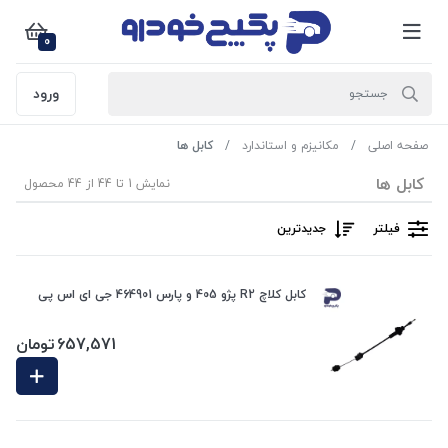
0
ورود
صفحه اصلی
مکانیزم و استاندارد
کابل ها
کابل ها
نمایش 1 تا 44 از 44 محصول
فیلتر
جدیدترین
کابل کلاچ R2 پژو 405 و پارس 464901 جی ای اس پی
657,571
تومان