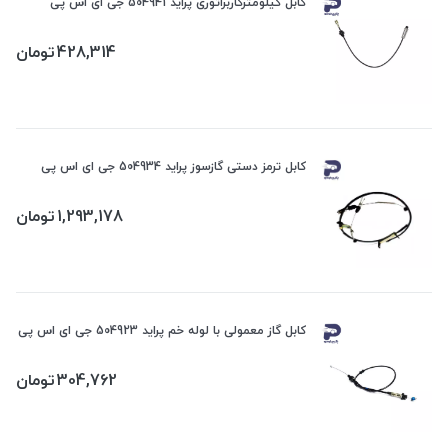
کابل کیلومترکاربراتوری پراید 504941 جی ای اس پی
428,314
تومان
کابل ترمز دستی گازسوز پراید 504934 جی ای اس پی
1,293,178
تومان
کابل گاز معمولی با لوله خم پراید 504923 جی ای اس پی
304,762
تومان