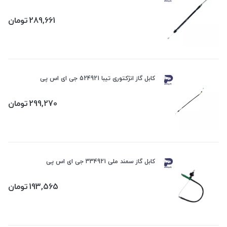
289,661
تومان
کابل گاز انژکتوری تیبا 524921 جی ای اس پی
299,270
تومان
کابل گاز سمند ملی 334921 جی ای اس پی
193,565
تومان