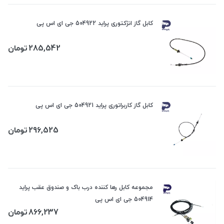
کابل گاز انژکتوری پراید 504922 جی ای اس پی
285,542
تومان
کابل گاز کاربراتوری پراید 504921 جی ای اس پی
296,525
تومان
مجموعه کابل رها کننده درب باک و صندوق عقب پراید
504914 جی ای اس پی
866,237
تومان