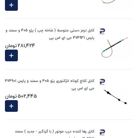
کابل ترمز دستی متوسط ( شاخه چپ ) پژو 405 و سمند و
پارس 474931 جی ای اس پی
281,424
تومان
کابل کلاچ کوتاه انژکتوری پژو 405 و سمند و پارس 474901
جی ای اس پی
502,445
تومان
کابل رها کننده درب موتور ( با گردگیر - جدید ) سمند