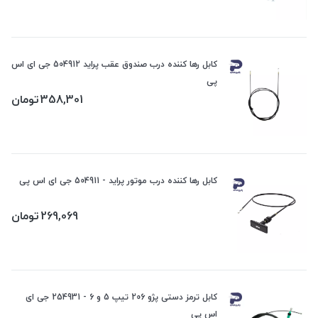
کابل رها کننده درب صندوق عقب پراید 504912 جی ای اس
پی
358,301
تومان
کابل رها کننده درب موتور پراید - 504911 جی ای اس پی
269,069
تومان
کابل ترمز دستی پژو 206 تیپ 5 و 6 - 254931 جی ای
اس پی