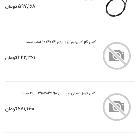
597,168
تومان
کابل گاز کاربراتور پژو اردی 1204004 اماتا صمد
222,361
تومان
کابل ترمز دستی رنو - ال 90 2907026 اماتا صمد
671,640
تومان