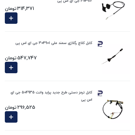
304912 جی ای اس پی
314,371
تومان
کابل کلاچ رگلاژی سمند ملی 304901 جی ای اس پی
547,747
تومان
کابل ترمز دستی طرح جدید پراید وانت 504935 جی ای
اس پی
296,525
تومان