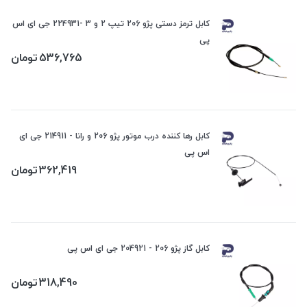
کابل ترمز دستی پژو 206 تیپ 2 و 3 -224931 جی ای اس
پی
536,765
تومان
کابل رها کننده درب موتور پژو 206 و رانا - 214911 جی ای
اس پی
362,419
تومان
کابل گاز پژو 206 - 204921 جی ای اس پی
318,490
تومان