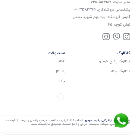
مدیر سایت: ۰۹۹۰۱۵۵۹۹۸۷
پشتیبانی فروشندگان: 09139683346
آدرس فروشگاه: یزد-بلوار شهید دشتی
نبش کوچه 45
کاتالوگ
محصولات
کاتالوگ پکیج خودرو
GISP
کاتالوگ چکاد
رادیکال
چکاد
©
فروشگاه اینترنتی پکیج خودرو
اصالت کالا، کیفیت مناسب، قیمت واقعی و درست
| توسعه
و کد نویسی:
سپکام سیستم
طراحی و اجرا
:
شرکت دیجیتال مارکتینگ سپتا