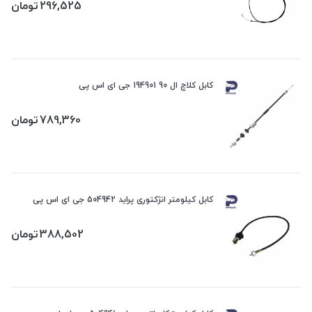
296,525
تومان
کابل کلاچ ال 90 194901 جی ای اس پی
789,360
تومان
کابل کیلومتر انژکتوری پراید 504942 جی ای اس پی
388,502
تومان