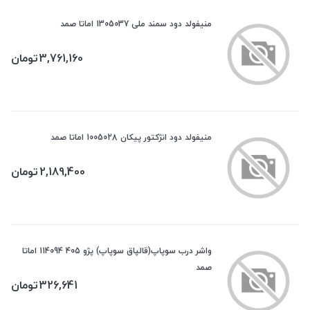
منیفولد دود سمند ملی 1305037 اماتا صمد
3,761,160
تومان
منیفولد دود انژکتور پیکان 1005028 اماتا صمد
2,189,400
تومان
واشر درب سوپاپ(قالپاق سوپاپ) پژو 405 114094 اماتا
صمد
326,641
تومان