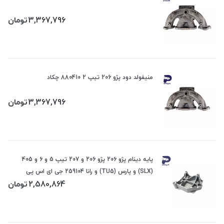
3,367,796
تومان
منیفولد دود پژو 206 تیپ 2 880410 چکاد
3,367,796
تومان
پایه دینام پژو 206 پژو 206 و 207 تیپ 5 و 6 و 405
(SLX) و پارس (TU5) و رانا 259104 جی ای اس پی
2,580,864
تومان