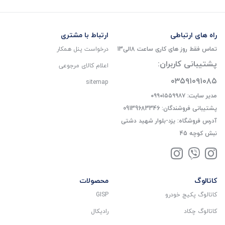
راه های ارتباطی
ارتباط با مشتری
تماس فقط روز های کاری ساعت 8الی13
درخواست پنل همکار
پشتیبانی کاربران:
اعلام کالای مرجوعی
۰۳۵۹۱۰۹۱۰۸۵
sitemap
مدیر سایت: ۰۹۹۰۱۵۵۹۹۸۷
پشتیبانی فروشندگان: 09139683346
آدرس فروشگاه: یزد-بلوار شهید دشتی
نبش کوچه 45
کاتالوگ
محصولات
کاتالوگ پکیج خودرو
GISP
کاتالوگ چکاد
رادیکال