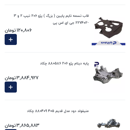
قاب تسمه تایم پایین ( بزرگ ) پژو 206 تیپ 2 و 3
-227402 جی ای اس پی
120,806
تومان
پایه دینام پژو 206 880586 چکاد
3,884,927
تومان
منیفولد دود مدل قدیم 405 880409 چکاد
3,865,883
تومان