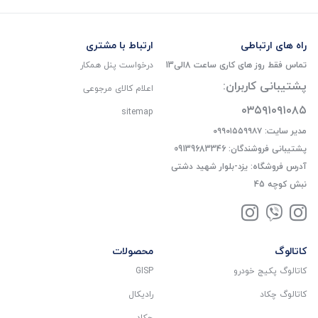
راه های ارتباطی
ارتباط با مشتری
تماس فقط روز های کاری ساعت 8الی13
درخواست پنل همکار
پشتیبانی کاربران:
اعلام کالای مرجوعی
۰۳۵۹۱۰۹۱۰۸۵
sitemap
مدیر سایت: ۰۹۹۰۱۵۵۹۹۸۷
پشتیبانی فروشندگان: 09139683346
آدرس فروشگاه: یزد-بلوار شهید دشتی
نبش کوچه 45
کاتالوگ
محصولات
کاتالوگ پکیج خودرو
GISP
کاتالوگ چکاد
رادیکال
چکاد