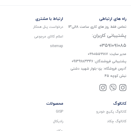
راه های ارتباطی
ارتباط با مشتری
تماس فقط روز های کاری ساعت 8الی13
درخواست پنل همکار
پشتیبانی کاربران:
اعلام کالای مرجوعی
۰۳۵۹۱۰۹۱۰۸۵
sitemap
مدیر سایت: ۰۹۹۰۱۵۵۹۹۸۷
پشتیبانی فروشندگان: 09139683346
آدرس فروشگاه: یزد-بلوار شهید دشتی
نبش کوچه 45
کاتالوگ
محصولات
کاتالوگ پکیج خودرو
GISP
کاتالوگ چکاد
رادیکال
چکاد