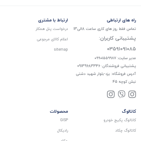
راه های ارتباطی
ارتباط با مشتری
تماس فقط روز های کاری ساعت 8الی13
درخواست پنل همکار
پشتیبانی کاربران:
اعلام کالای مرجوعی
۰۳۵۹۱۰۹۱۰۸۵
sitemap
مدیر سایت: ۰۹۹۰۱۵۵۹۹۸۷
پشتیبانی فروشندگان: 09139683346
آدرس فروشگاه: یزد-بلوار شهید دشتی
نبش کوچه 45
کاتالوگ
محصولات
کاتالوگ پکیج خودرو
GISP
کاتالوگ چکاد
رادیکال
چکاد