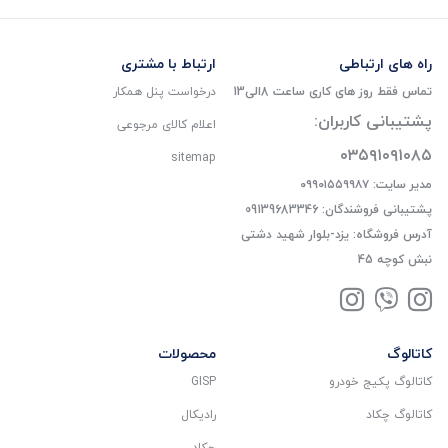
راه های ارتباطی
ارتباط با مشتری
تماس فقط روز های کاری ساعت 8الی13
درخواست پنل همکار
پشتیبانی کاربران:
اعلام کالای مرجوعی
۰۳۵۹۱۰۹۱۰۸۵
sitemap
مدیر سایت: ۰۹۹۰۱۵۵۹۹۸۷
پشتیبانی فروشندگان: 09139683346
آدرس فروشگاه: یزد-بلوار شهید دشتی
نبش کوچه 45
کاتالوگ
محصولات
کاتالوگ پکیج خودرو
GISP
کاتالوگ چکاد
رادیکال
چکاد