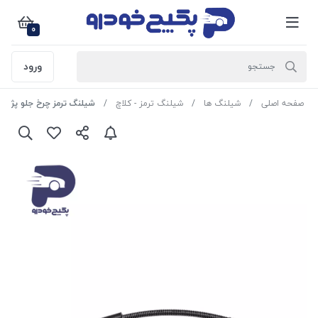
0
ورود
صفحه اصلی
شیلنگ ها
شیلنگ ترمز - کلاچ
شیلنگ ترمز چرخ جلو پژو 206 R2F389 رادیکال