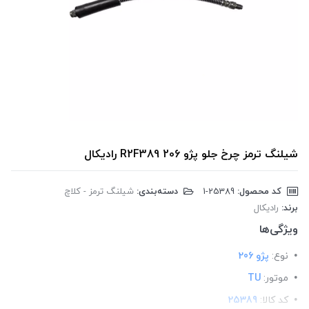
شیلنگ ترمز چرخ جلو پژو 206 R2F389 رادیکال
کد محصول:
‎1-25389
دسته‌بندی:
شیلنگ ترمز - کلاچ
برند:
رادیکال
ویژگی‌ها
نوع:
پژو 206
موتور:
TU
کد کالا:
25389