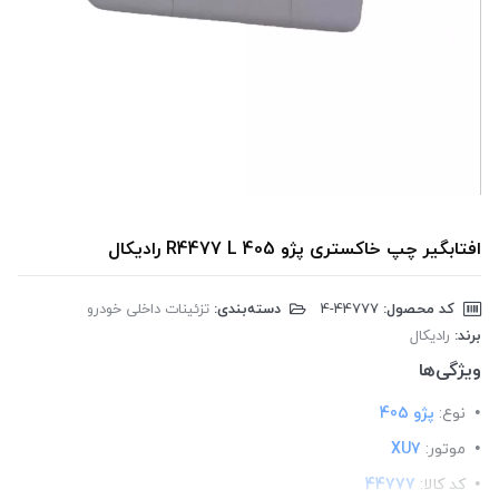
افتابگیر چپ خاکستری پژو 405 R4477 L رادیکال
کد محصول:
‎4-44777
دسته‌بندی:
تزئینات داخلی خودرو
برند:
رادیکال
ویژگی‌ها
نوع:
پژو 405
موتور:
XU7
کد کالا:
44777