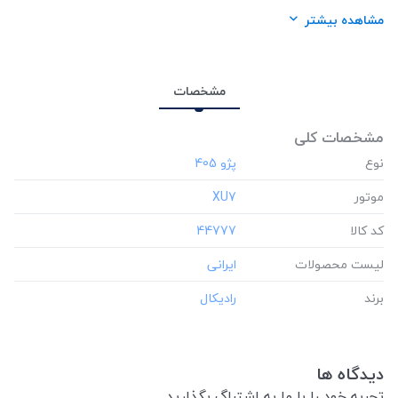
لیست محصولات:
ایرانی
مشاهده بیشتر
برند:
رادیکال
مشخصات
مشخصات کلی
نوع
موتور
‎XU7
کد کالا
‎44777
لیست محصولات
برند
دیدگاه ها
تجربه خود را با ما به اشتراگ بگذارید