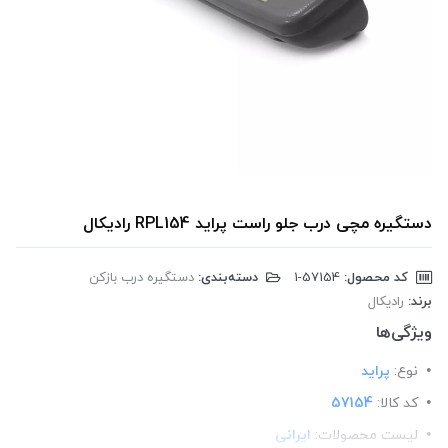
دستگیره مچی درب جلو راست پراید RPL154 رادیکال
کد محصول:
‎1-57154
دسته‌بندی:
دستگیره درب بازکن
برند:
رادیکال
ویژگی‌ها
نوع:
پراید
کد کالا:
57154
لیست محصولات:
ایرانی