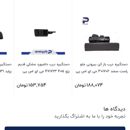
دستگیره درب باز کن بیرونی جلو
دستگیره درب داشبورد مشکی قدیم
دستگیره
راست سمند 301702 جی ای اس پی
پژو 405 471723 جی ای اس پی
پراید 131 -132 1402138 اماتا صمد
188,074
تومان
153,754
تومان
دیدگاه ها
تجربه خود را با ما به اشتراگ بگذارید