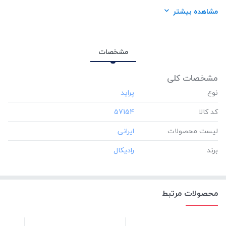
برند:
رادیکال
مشاهده بیشتر
مشخصات
مشخصات کلی
نوع
کد کالا
‎57154
لیست محصولات
برند
محصولات مرتبط