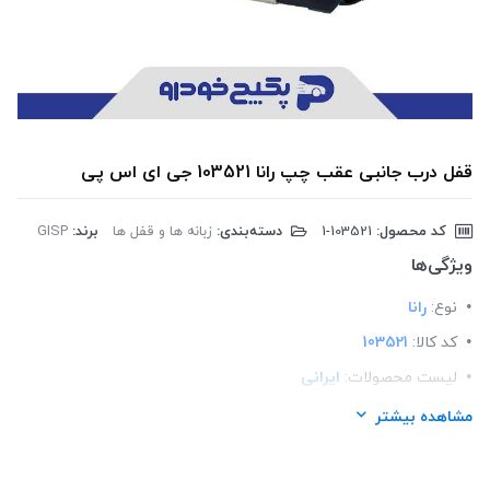
قفل درب جانبی عقب چپ رانا 103521 جی ای اس پی
کد محصول:
‎1-103521
دسته‌بندی:
زبانه ها و قفل ها
برند:
GISP
ویژگی‌ها
نوع:
رانا
کد کالا:
103521
لیست محصولات:
ایرانی
برند:
GISP
مشاهده بیشتر