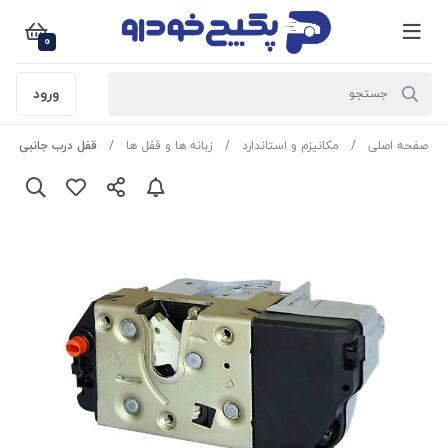
0
ورود
صفحه اصلی
مکانیزم و استاندارد
زبانه ها و قفل ها
قفل درب جانبی عقب چپ رانا 521