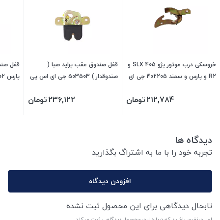
خروسکی درب موتور پژو 405 SLX و
قفل صندوق عقب پراید صبا (
R2 و پارس و سمند 402205 جی ای
صندوقدار ) 503503 جی ای اس پی
پارس 473502 جی ای اس پی
اس پی
212,784
تومان
236,122
تومان
دیدگاه ها
تجربه خود را با ما به اشتراگ بگذارید
افزودن دیدگاه
تابحال دیدگاهی برای این محصول ثبت نشده
اولین نفری باشید که درباره این محصول دیدگاهی ثبت میکند