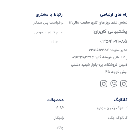
راه های ارتباطی
ارتباط با مشتری
تماس فقط روز های کاری ساعت 8الی13
درخواست پنل همکار
پشتیبانی کاربران:
اعلام کالای مرجوعی
۰۳۵۹۱۰۹۱۰۸۵
sitemap
مدیر سایت: ۰۹۹۰۱۵۵۹۹۸۷
پشتیبانی فروشندگان: 09139683346
آدرس فروشگاه: یزد-بلوار شهید دشتی
نبش کوچه 45
کاتالوگ
محصولات
کاتالوگ پکیج خودرو
GISP
کاتالوگ چکاد
رادیکال
چکاد