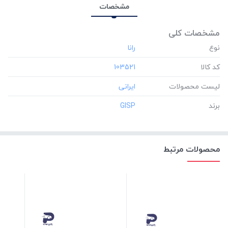
مشخصات
مشخصات کلی
نوع
کد کالا
‎103521
لیست محصولات
برند
‎GISP
محصولات مرتبط