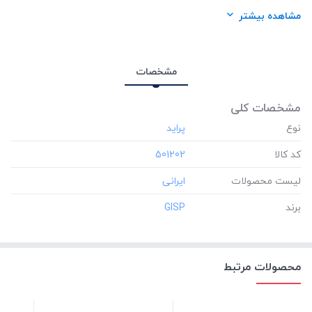
برند:
GISP
مشاهده بیشتر
مشخصات
مشخصات کلی
نوع
کد کالا
‎501202
لیست محصولات
برند
‎GISP
محصولات مرتبط