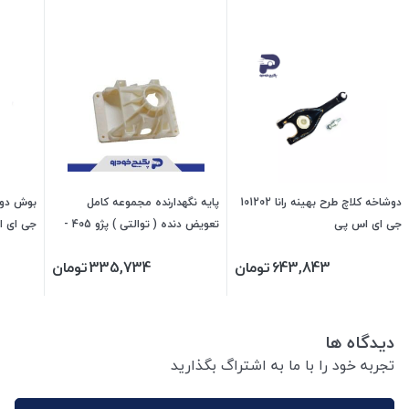
دوشاخه کلاچ طرح بهینه رانا 101202
پایه نگهدارنده مجموعه کامل
جی ای اس پی
تعویض دنده ( توالتی ) پژو 405 -
جی ای 
پارس - سمند 479870 جی ای اس
643,843
تومان
335,734
تومان
پی
دیدگاه ها
تجربه خود را با ما به اشتراگ بگذارید