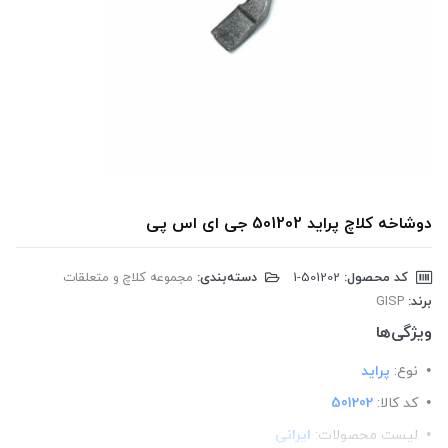
دوشاخه کلاچ پراید 501202 جی ای اس پی
کد محصول:
‎1-501202
دسته‌بندی:
مجموعه کلاچ و متعلقات
برند:
GISP
ویژگی‌ها
نوع:
پراید
کد کالا:
501202
لیست محصولات:
ایرانی