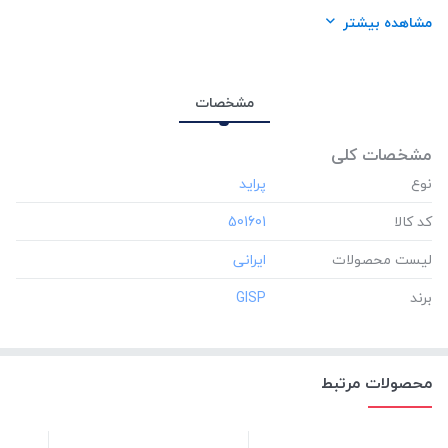
برند:
GISP
مشاهده بیشتر
مشخصات
مشخصات کلی
نوع
کد کالا
‎501601
لیست محصولات
برند
‎GISP
محصولات مرتبط