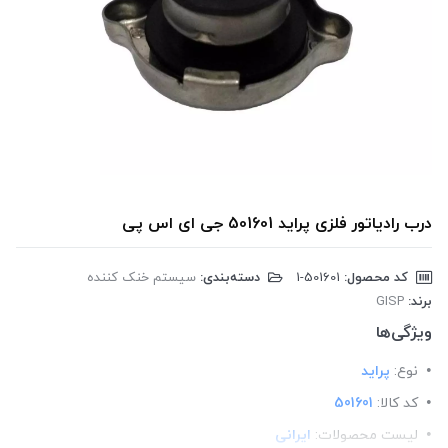
درب رادیاتور فلزی پراید 501601 جی ای اس پی
کد محصول:
‎1-501601
دسته‌بندی:
سیستم خنک کننده
برند:
GISP
ویژگی‌ها
نوع:
پراید
کد کالا:
501601
لیست محصولات:
ایرانی