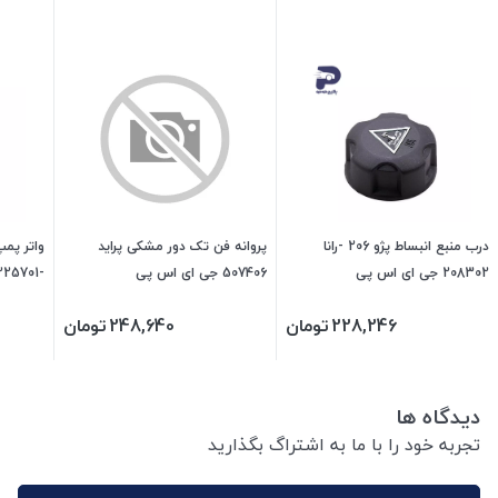
درب منبع انبساط پژو 206 -رانا
پروانه فن تک دور مشکی پراید
208302 جی ای اس پی
507406 جی ای اس پی
-225701 جی ای اس پی
228,246
تومان
248,640
تومان
دیدگاه ها
تجربه خود را با ما به اشتراگ بگذارید