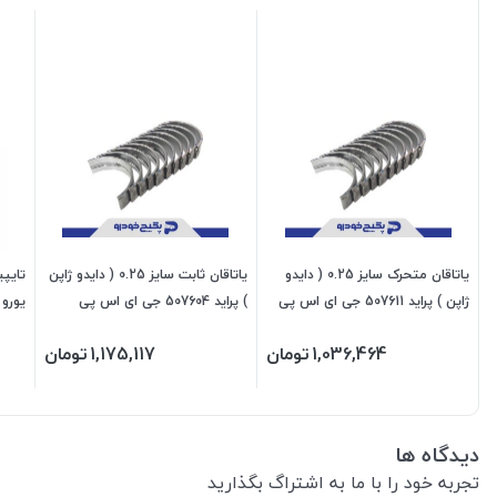
یاتاقان متحرک سایز 0.25 ( دایدو
یاتاقان ثابت سایز 0.25 ( دایدو ژاپن
تایپی
ژاپن ) پراید 507611 جی ای اس پی
) پراید 507604 جی ای اس پی
یورو 4 530112 جی ای اس پ
1,036,464
تومان
1,175,117
تومان
دیدگاه ها
تجربه خود را با ما به اشتراگ بگذارید