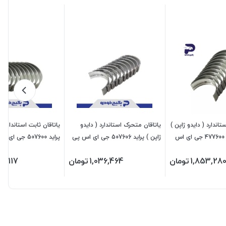
تاندارد ( دایدو ژاپن )
یاتاقان متحرک استاندارد ( دایدو
یاتاقان ثابت استاندارد ( 
پژو 405 پارس 477600 جی ای اس
ژاپن ) پراید 507606 جی ای اس پی
پراید 507600 جی ای اس پی
1,853,28
تومان
1,036,464
تومان
75,117