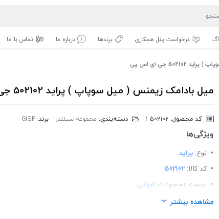
اگ
درخواست پنل همکاری
برندها
درباره ما
تماس با ما
50210 جی ای اس پی
میل بادامک زیمنس ( میل سوپاپ ) پراید 502102 جی ای اس پی
کد محصول:
‎1-502102
دسته‌بندی:
مجموعه سیلندر
برند:
GISP
ویژگی‌ها
نوع:
پراید
کد کالا:
502102
لیست محصولات:
ایرانی
برند:
GISP
مشاهده بیشتر