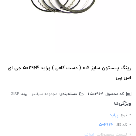
رینگ پیستون سایز 0.5 ( دست کامل ) پراید 502964 جی ای
اس پی
کد محصول:
‎1-502964
دسته‌بندی:
مجموعه سیلندر
برند:
GISP
ویژگی‌ها
نوع:
پراید
کد کالا:
502964
لیست محصولات:
ایرانی