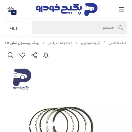
0
ورود
صفحه اصلی
گروه موتوری
مجموعه سیلندر
رینگ پیستون سایز 0.5 ( دست کامل ) پراید 502964 جی ای اس پی