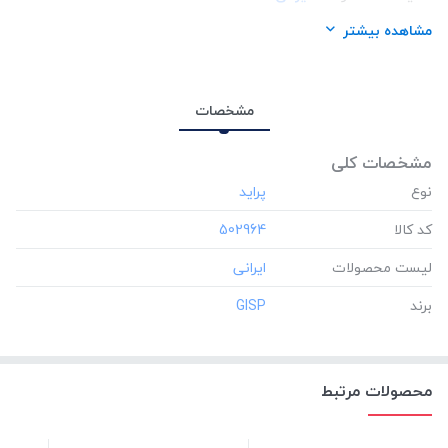
برند:
GISP
مشاهده بیشتر
مشخصات
مشخصات کلی
نوع
کد کالا
‎502964
لیست محصولات
برند
‎GISP
محصولات مرتبط