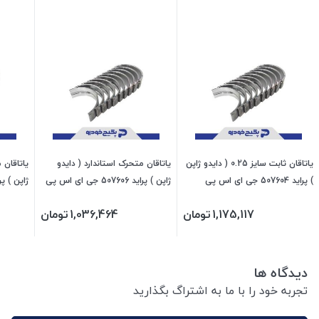
یاتاقان ثابت سایز 0.25 ( دایدو ژاپن
یاتاقان متحرک استاندارد ( دایدو
) پراید 507604 جی ای اس پی
ژاپن ) پراید 507606 جی ای اس پی
ژاپن ) پراید 507611 جی
1,175,117
تومان
1,036,464
تومان
دیدگاه ها
تجربه خود را با ما به اشتراگ بگذارید