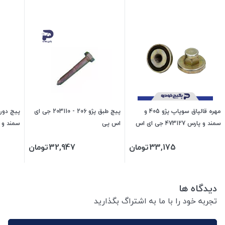
مهره قالپاق سوپاپ پژو 405 و
پیچ طبق پژو 206 - 203110 جی ای
سمند و پارس 473127 جی ای اس
اس پی
سمند و پارس 73111
پی
33,175
تومان
32,947
تومان
دیدگاه ها
تجربه خود را با ما به اشتراگ بگذارید