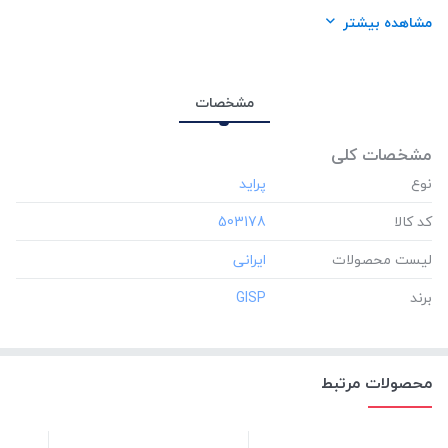
برند:
GISP
مشاهده بیشتر
مشخصات
مشخصات کلی
نوع
کد کالا
‎503178
لیست محصولات
برند
‎GISP
محصولات مرتبط