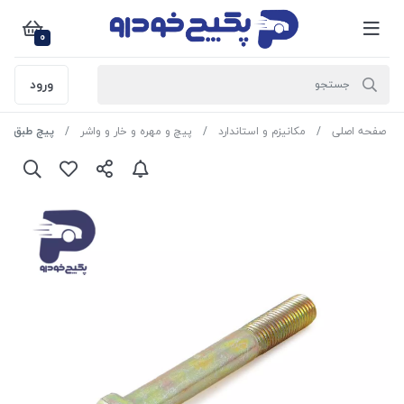
0
ورود
صفحه اصلی
مکانیزم و استاندارد
پیچ و مهره و خار و واشر
پیچ طبق بلند ( M10*75 ) پراید 503178 