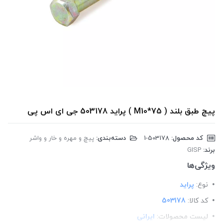
پیچ طبق بلند ( M10*75 ) پراید 503178 جی ای اس پی
کد محصول:
‎1-503178
دسته‌بندی:
پیچ و مهره و خار و واشر
برند:
GISP
ویژگی‌ها
نوع:
پراید
کد کالا:
503178
لیست محصولات:
ایرانی