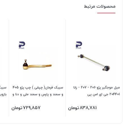
محصولات مرتبط
میل موجگیر پژو 206 - 207 - رانا
سیبک فرمان( چپقی ) چپ پژو 405
سیبک
204401 جی ای اس پی
و سمند و پارس و سمند ملی و دنا و
سورن 472403 جی ای اس پی
سمند
838,781
تومان
729,857
تومان
472402 جی ا