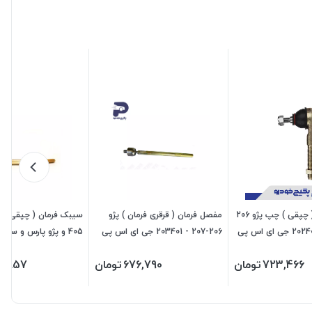
سیبک فرمان ( چپقی ) چپ پژو 206
مفصل فرمان ( قرقری فرمان ) پژو
سیبک فرمان ( چپقی ) ر
206-207 - 203401 جی ای اس پی
405 و پژو پارس و سم
و دن
723,466
تومان
676,790
تومان
9,857
پی