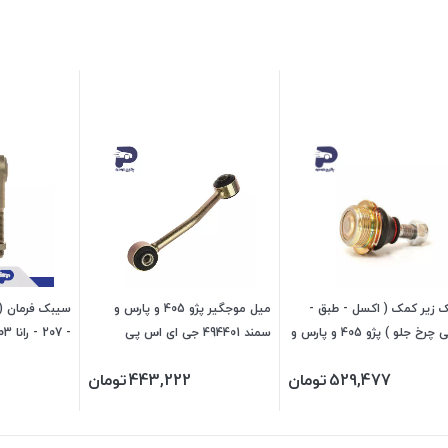
 زیر کمک ( اکسل - طبق -
میل موجگیر پژو 405 و پارس و
بازویی چرخ جلو ) پژو 405 و پارس و
سمند 494401 جی ای اس پی
- 207 - رانا 202403 جی ای اس پی
 و سمند ملی و دنا و سورن
529,477
تومان
443,222
تومان
ی اس پی