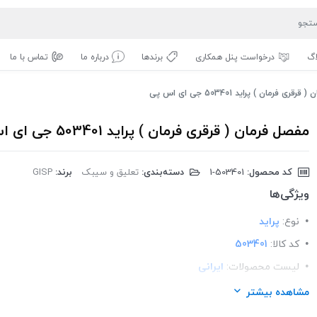
اگ
درخواست پنل همکاری
برندها
درباره ما
تماس با ما
ری فرمان ) پراید 503401 جی ای اس پی
مفصل فرمان ( قرقری فرمان ) پراید 503401 جی ای اس پی
کد محصول:
‎1-503401
دسته‌بندی:
تعلیق و سیبک
برند:
GISP
ویژگی‌ها
نوع:
پراید
کد کالا:
503401
لیست محصولات:
ایرانی
برند:
GISP
مشاهده بیشتر