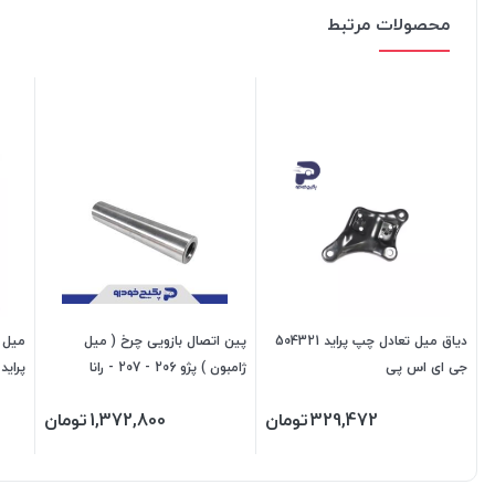
محصولات مرتبط
دیاق میل تعادل چپ پراید 504321
پین اتصال بازویی چرخ ( میل
میل ت
جی ای اس پی
ژامبون ) پژو 206 - 207 - رانا
پراید 504306 جی ای اس 
1507059 اماتا صمد
329,472
تومان
1,372,800
تومان