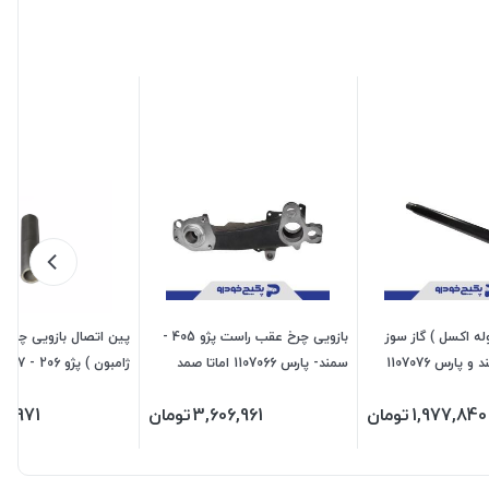
وله اکسل ) گاز سوز
بازویی چرخ عقب راست پژو 405 -
پین اتصال بازویی چرخ (
پژو 405 و سمند و پارس 1107076
سمند- پارس 1107066 اماتا صمد
جی ای اس پی
1,977,840
تومان
3,606,961
تومان
30,971