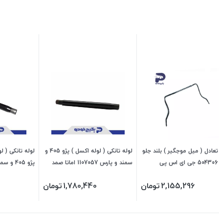
عادل ( میل موجگیر ) بلند جلو
لوله تانکی ( لوله اکسل ) پژو 405 و
لوله تانکی ( ل
پی
سمند و پارس 1107057 اماتا صمد
اماتا صمد
2,155,296
تومان
1,780,440
تومان