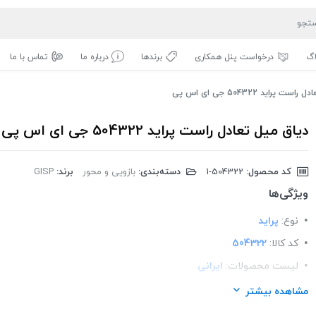
اگ
درخواست پنل همکاری
برندها
درباره ما
تماس با ما
 پراید 504322 جی ای اس پی
دیاق میل تعادل راست پراید 504322 جی ای اس پی
کد محصول:
‎1-504322
دسته‌بندی:
بازویی و محور
برند:
GISP
ویژگی‌ها
نوع:
پراید
کد کالا:
504322
لیست محصولات:
ایرانی
برند:
GISP
مشاهده بیشتر