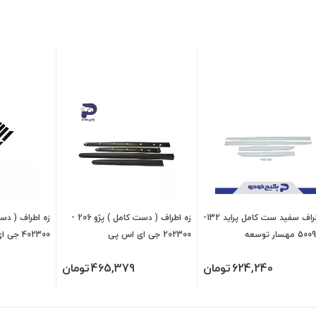
زه اطراف سفید ست کامل پراید 132-
زه اطراف ( دست کامل ) پژو 206 -
202300 جی ای اس پی
402300 جی ای اس پی
624,240
تومان
465,379
تومان