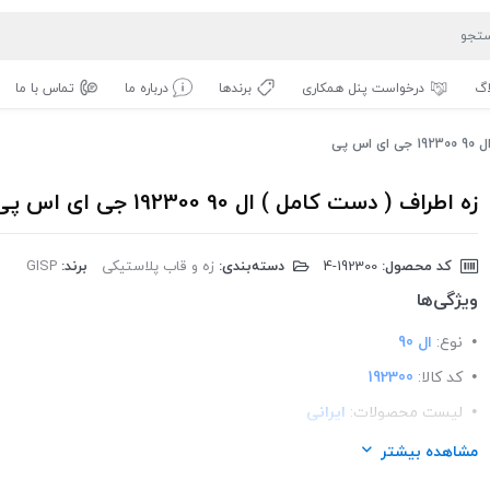
اگ
درخواست پنل همکاری
برندها
درباره ما
تماس با ما
س پی
زه اطراف ( دست کامل ) ال 90 192300 جی ای اس پی
کد محصول:
‎4-192300
دسته‌بندی:
زه و قاب پلاستیکی
برند:
GISP
ویژگی‌ها
نوع:
ال 90
کد کالا:
192300
لیست محصولات:
ایرانی
برند:
GISP
مشاهده بیشتر