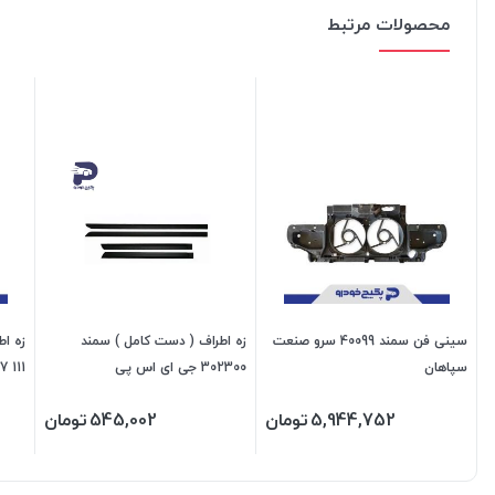
محصولات مرتبط
سینی فن سمند 40099 سرو صنعت
زه اطراف ( دست کامل ) سمند
سپاهان
302300 جی ای اس پی
111 50097 مهسار توسعه
5,944,752
تومان
545,002
تومان