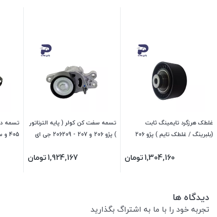
غلطک هرزگرد تایمینگ ثابت
تسمه سفت کن کولر ( پایه الترناتور
(بلبرینگ / غلطک تایم ) پژو 206
) پژو 206 و 207 - 206209 جی ای
تیپ 5 -207 - رانا - پژو 405 -
اس پی
ای اس پ
1,304,160
تومان
1,924,167
تومان
256206 جی ای اس پی
دیدگاه ها
تجربه خود را با ما به اشتراگ بگذارید