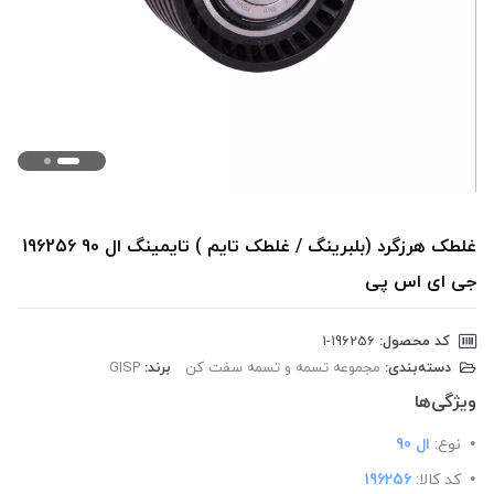
غلطک هرزگرد (بلبرینگ / غلطک تایم ) تایمینگ ال 90 196256
جی ای اس پی
کد محصول:
‎1-196256
دسته‌بندی:
مجموعه تسمه و تسمه سفت کن
برند:
GISP
ویژگی‌ها
نوع:
ال 90
کد کالا:
196256