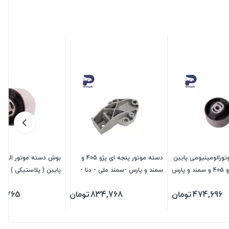
ورالومینیومی پایین
دسته موتور پنجه ای پژو 405 و
( گرد فلزی ) پژو 405 و سمند و پارس
سمند و پارس -سمند ملی - دنا -
پایین ( پلاستیکی ) پژو
و سورن و دنا 470210 جی ای اس
سورن 472024 جی ای اس پی
ای اس پی460211
474,696
تومان
834,768
تومان
6,765