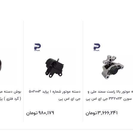
موتور بالا راست سمند ملی و
دسته موتور شماره 1 پراید 502003
بوش دسته موت
33202 جی ای اس پی
جی ای اس پی
3,666,241
تومان
980,179
تومان
پی