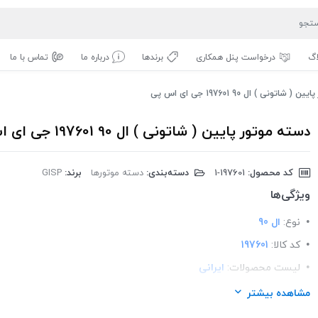
اگ
درخواست پنل همکاری
برندها
درباره ما
تماس با ما
شاتونی ) ال 90 197601 جی ای اس پی
دسته موتور پایین ( شاتونی ) ال 90 197601 جی ای اس پی
کد محصول:
‎1-197601
دسته‌بندی:
دسته موتورها
برند:
GISP
ویژگی‌ها
نوع:
ال 90
کد کالا:
197601
لیست محصولات:
ایرانی
برند:
GISP
مشاهده بیشتر