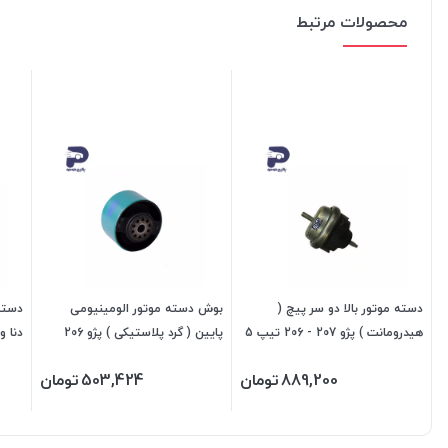
محصولات مرتبط
دسته موتور بالا دو سر پیچ (
بوش دسته موتور الومینیومی
دسته 
هیدرومانت ) پژو 207 - 206 تیپ 5
پایین ( گرد پلاستیکی ) پژو 206
دنا و سورن 3
- رانا 252010 جی ای اس پی
-207 - رانا 200211 جی ای اس پی
889,200
تومان
503,424
تومان