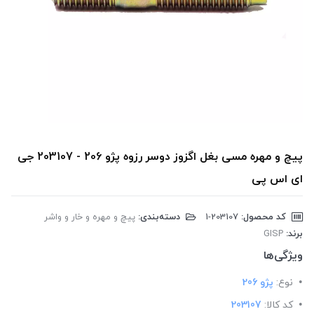
پیچ و مهره مسی بغل اگزوز دوسر رزوه پژو 206 - 203107 جی
ای اس پی
کد محصول:
‎1-203107
دسته‌بندی:
پیچ و مهره و خار و واشر
برند:
GISP
ویژگی‌ها
نوع:
پژو 206
کد کالا:
203107