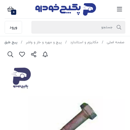
0
ورود
صفحه اصلی
مکانیزم و استاندارد
پیچ و مهره و خار و واشر
پیچ طبق پژو 206 - 203110 جی ای ا