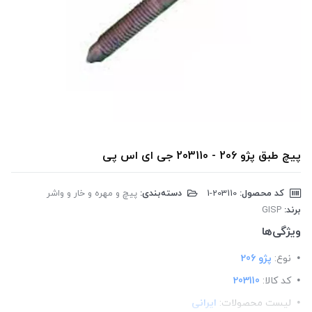
پیچ طبق پژو 206 - 203110 جی ای اس پی
کد محصول:
‎1-203110
دسته‌بندی:
پیچ و مهره و خار و واشر
برند:
GISP
ویژگی‌ها
نوع:
پژو 206
کد کالا:
203110
لیست محصولات:
ایرانی