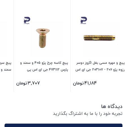
پیچ و مهره مسی بغل اگزوز دوسر
پیچ کاسه چرخ پژو 405 و سمند و
رزوه پژو 206 - 203107 جی ای اس
پارس 473112 جی ای اس پی
پی
پی
41,184
تومان
3,707
تومان
دیدگاه ها
تجربه خود را با ما به اشتراگ بگذارید