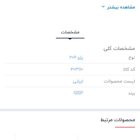
برند:
GISP
مشاهده بیشتر
مشخصات
مشخصات کلی
نوع
کد کالا
‎203110
لیست محصولات
برند
‎GISP
محصولات مرتبط