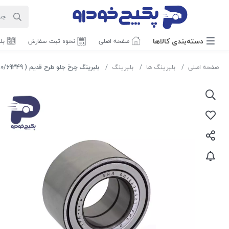
دسته‌بندی‌ کالاها
صفحه اصلی
نحوه ثبت سفارش
بل
صفحه اصلی
بلبرینگ ها
بلبرینگ
بلبرینگ چرخ جلو طرح قدیم ( 10/69349 ) پراید 507303 جی ای اس پی