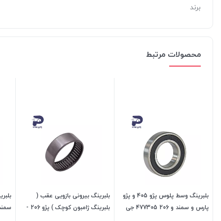
برند
محصولات مرتبط
بلبرینگ وسط پلوس پژو 405 و پژو
بلبرینگ بیرونی بازویی عقب (
پارس و سمند و 206 477305 جی
بلبرینگ ژامبون کوچک ) پژو 206 -
سمند 477304 جی ای 
ای اس پی
207 - رانا 207301 جی ای اس پی