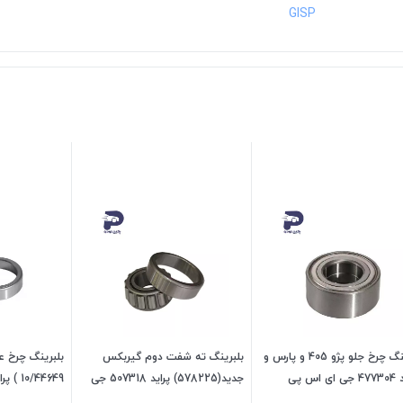
‎GISP
بلبرینگ چرخ جلو پژو 405 و پارس و
بلبرینگ ته شفت دوم گیربکس
بلبرینگ چرخ 
اس پی
جدید(578225) پراید 507318 جی
ای اس پی
اس پی