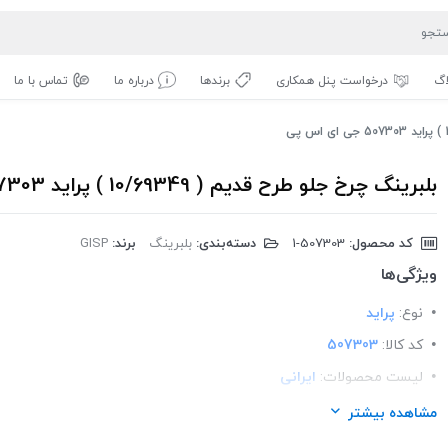
اگ
درخواست پنل همکاری
برندها
درباره ما
تماس با ما
بلبرینگ چرخ جلو طرح قدیم ( 10/69349 ) پراید 507303 جی ای اس پی
کد محصول:
‎1-507303
دسته‌بندی:
بلبرینگ
برند:
GISP
ویژگی‌ها
نوع:
پراید
کد کالا:
507303
لیست محصولات:
ایرانی
برند:
GISP
مشاهده بیشتر