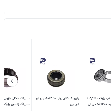
عقب بزرگ مشترک (
بلبرینگ کلاچ پراید 507320 جی ای
بلبرینگ داخلی بازویی ع
10/44649 ) پراید 507307 جی ای
اس پی
سمن