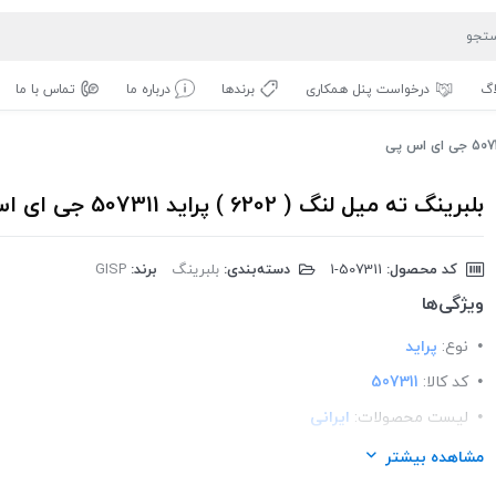
اگ
درخواست پنل همکاری
برندها
درباره ما
تماس با ما
بلبرینگ ته میل لنگ ( 6202 ) پراید 507311 جی ای اس پی
کد محصول:
‎1-507311
دسته‌بندی:
بلبرینگ
برند:
GISP
ویژگی‌ها
نوع:
پراید
کد کالا:
507311
لیست محصولات:
ایرانی
برند:
GISP
مشاهده بیشتر