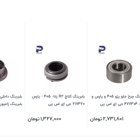
بلبرینگ چرخ جلو پژو 405 و پارس و
بلبرینگ کلاچ R2 رانا- 405 - پارس
بلبرینگ داخلی
اس پی
217320 جی ای اس پی
2,731,801
تومان
1,327,000
تومان
پی