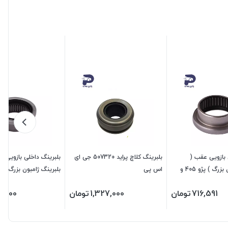
 بازویی عقب (
بلبرینگ کلاچ پراید 507320 جی ای
بلبرینگ داخلی بازویی ع
بلبرینگ ژامبون بزرگ ) پژو 405 و
اس پی
سمند و پارس 477302 جی ای اس
207 - رانا 207302 جی ای اس پی
716,591
تومان
1,327,000
تومان
3,600