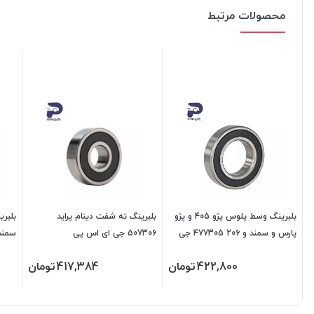
محصولات مرتبط
بلبرینگ وسط پلوس پژو 405 و پژو
بلبرینگ ته شفت دینام پراید
پارس و سمند و 206 477305 جی
507306 جی ای اس پی
سمند 477304 جی ای 
ای اس پی
422,800
تومان
417,384
تومان