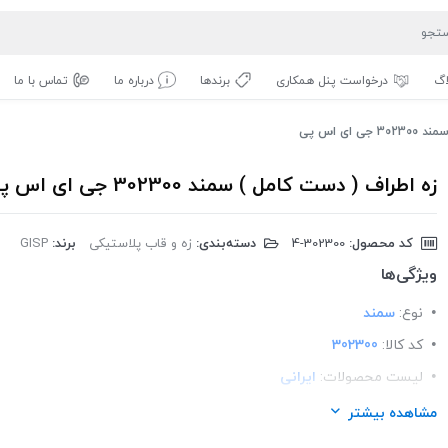
اگ
درخواست پنل همکاری
برندها
درباره ما
تماس با ما
ای اس پی
زه اطراف ( دست کامل ) سمند 302300 جی ای اس پی
کد محصول:
‎4-302300
دسته‌بندی:
زه و قاب پلاستیکی
برند:
GISP
ویژگی‌ها
نوع:
سمند
کد کالا:
302300
لیست محصولات:
ایرانی
برند:
GISP
مشاهده بیشتر