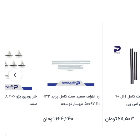
زه اطراف ( دست کامل ) ال 90
زه اطراف سفید ست کامل پراید 132-
111 50097 مهسار توسعه
صمد
611,503
تومان
624,240
تومان
960