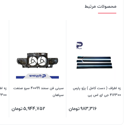
محصولات مرتبط
زه اطراف ( دست کامل ) پژو پارس
سینی فن سمند 40099 سرو صنعت
412300 جی ای اس پی
سپاهان
202300 جی ا
983,316
تومان
5,944,752
تومان