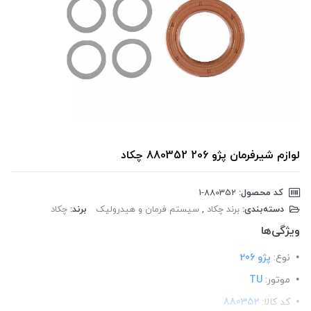
لوازم شیرفرمان پژو 206 880352 چکاد
کد محصول:
‎1-880352
دسته‌بندی:
برند چکاد
,
سیستم فرمان و هیدرولیک
برند:
چکاد
ویژگی‌ها
نوع:
پژو 206
موتور:
TU
کد کالا:
880352