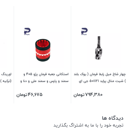
چهار شاخ میل رابط فرمان ( یوک بلند
استکانی جعبه فرمان پژو 405 و
اورینگ س
) شیت متال پراید 501121 جی ای
سمند و پارس و سمند ملی و دنا و
اس پی
سورن 470101 جی ای اس پی
880459 چکاد
794,380
تومان
46,675
تومان
دیدگاه ها
تجربه خود را با ما به اشتراگ بگذارید