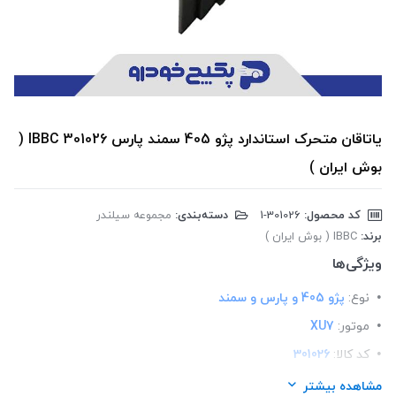
یاتاقان متحرک استاندارد پژو 405 سمند پارس 301026 IBBC (
بوش ایران )
کد محصول:
‎1-301026
دسته‌بندی:
مجموعه سیلندر
برند:
IBBC ( بوش ایران )
ویژگی‌ها
نوع:
پژو 405 و پارس و سمند
موتور:
XU7
کد کالا:
301026
لیست محصولات:
ایرانی
مشاهده بیشتر