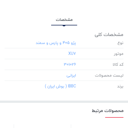
برند:
IBBC ( بوش ایران )
مشخصات
مشخصات کلی
نوع
موتور
‎XU7
کد کالا
‎301026
لیست محصولات
برند
‎IBBC ( بوش ایران )
محصولات مرتبط