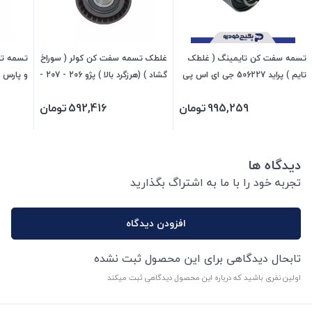
تسمه سفت کن تایمینگ ( غلطک
غلطک تسمه سفت کن کولر ( سوراخ
تایم ) پراید 506227 جی ای اس پی
گشاد ) (هرزگرد بالا ) پژو 206 - 207 -
و پارس 476240 جی ای اس پی
رانا 206225 جی ای اس پی
995,259
تومان
592,416
تومان
دیدگاه ها
تجربه خود را با ما به اشتراگ بگذارید
افزودن دیدگاه
تابحال دیدگاهی برای این محصول ثبت نشده
اولین نفری باشید که درباره این محصول دیدگاهی ثبت میکند