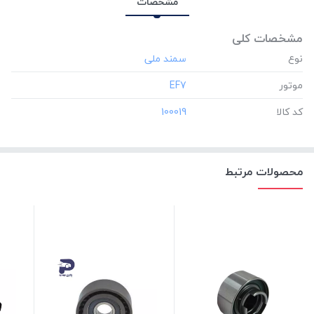
مشخصات
مشخصات کلی
نوع
موتور
‎EF7
کد کالا
‎100019
محصولات مرتبط