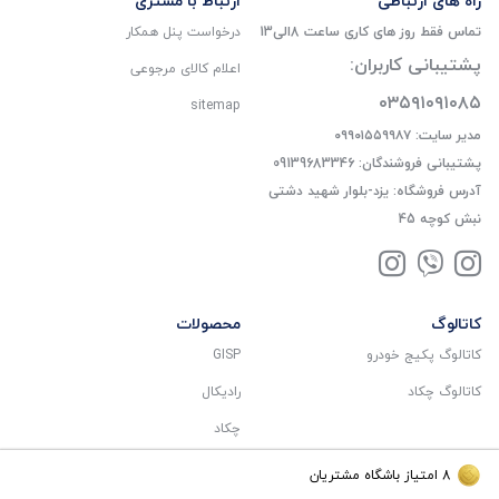
راه های ارتباطی
ارتباط با مشتری
تماس فقط روز های کاری ساعت 8الی13
درخواست پنل همکار
پشتیبانی کاربران:
اعلام کالای مرجوعی
۰۳۵۹۱۰۹۱۰۸۵
sitemap
مدیر سایت: ۰۹۹۰۱۵۵۹۹۸۷
پشتیبانی فروشندگان: 09139683346
آدرس فروشگاه: یزد-بلوار شهید دشتی
نبش کوچه 45
کاتالوگ
محصولات
کاتالوگ پکیج خودرو
GISP
کاتالوگ چکاد
رادیکال
چکاد
8
امتیاز باشگاه مشتریان