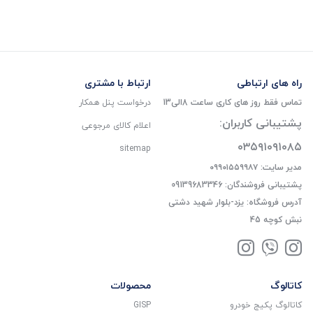
راه های ارتباطی
ارتباط با مشتری
تماس فقط روز های کاری ساعت 8الی13
درخواست پنل همکار
پشتیبانی کاربران:
اعلام کالای مرجوعی
۰۳۵۹۱۰۹۱۰۸۵
sitemap
مدیر سایت: ۰۹۹۰۱۵۵۹۹۸۷
پشتیبانی فروشندگان: 09139683346
آدرس فروشگاه: یزد-بلوار شهید دشتی
نبش کوچه 45
کاتالوگ
محصولات
کاتالوگ پکیج خودرو
GISP