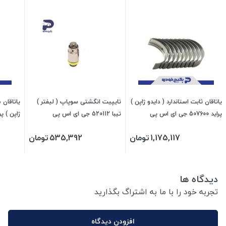
یاتاقان ثابت استاندارد ( دایدو ژاپن )
تایپیت انگشتی سوپاپ ( لیفتر )
یاتاقان 
پراید 507600 جی ای اس پی
تیبا 520112 جی ای اس پی
ژاپن ) پراید 507606 جی
1,175,117
تومان
535,392
تومان
دیدگاه ها
تجربه خود را با ما به اشتراگ بگذارید
افزودن دیدگاه