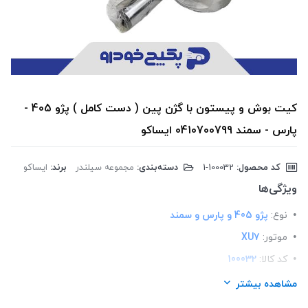
کیت بوش و پیستون با گژن پین ( دست کامل ) پژو 405 -
پارس - سمند 0410700799 ایساکو
کد محصول:
‎1-100032
دسته‌بندی:
مجموعه سیلندر
برند:
ایساکو
ویژگی‌ها
نوع:
پژو 405 و پارس و سمند
موتور:
XU7
کد کالا:
100032
لیست محصولات:
ایرانی
مشاهده بیشتر
برند:
ایساکو