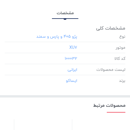
مشخصات
مشخصات کلی
نوع
موتور
‎XU7
کد کالا
‎100032
لیست محصولات
برند
محصولات مرتبط