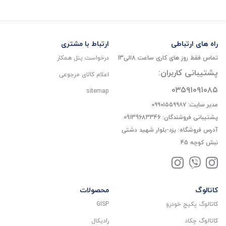
راه های ارتباطی
ارتباط با مشتری
تماس فقط روز های کاری ساعت 8الی13
درخواست پنل همکار
پشتیبانی کاربران:
اعلام کالای مرجوعی
۰۳۵۹۱۰۹۱۰۸۵
sitemap
مدیر سایت: ۰۹۹۰۱۵۵۹۹۸۷
پشتیبانی فروشندگان: 09139683346
آدرس فروشگاه: یزد-بلوار شهید دشتی
نبش کوچه 45
کاتالوگ
محصولات
کاتالوگ پکیج خودرو
GISP
کاتالوگ چکاد
رادیکال