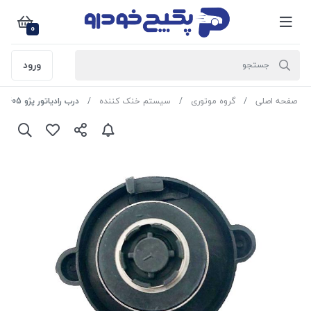
0
ورود
صفحه اصلی
گروه موتوری
سیستم خنک کننده
درب رادیاتور پژو 405 - سمند - پارس 1700501199 ایساکو