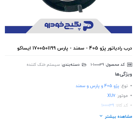
درب رادیاتور پژو 405 - سمند - پارس 1700501199 ایساکو
کد محصول:
‎1-100039
دسته‌بندی:
سیستم خنک کننده
ویژگی‌ها
نوع:
پژو 405 و پارس و سمند
موتور:
XU7
کد کالا:
100039
لیست محصولات:
ایرانی
مشاهده بیشتر
برند:
ایساکو