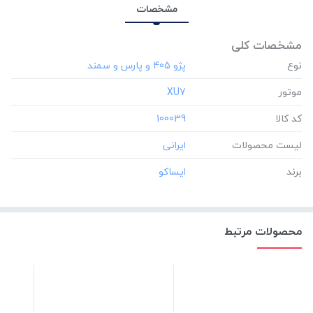
مشخصات
مشخصات کلی
نوع
موتور
‎XU7
کد کالا
‎100039
لیست محصولات
برند
محصولات مرتبط