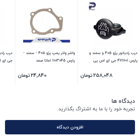
درب رادیاتور پژو 405 و سمند و
واشر واتر پمپ پژو 405 - سمند -
پارس 471601 جی ای اس پی
پارس 1103045 اماتا صمد
جی ای 
258,048
تومان
24,840
تومان
دیدگاه ها
تجربه خود را با ما به اشتراگ بگذارید
افزودن دیدگاه