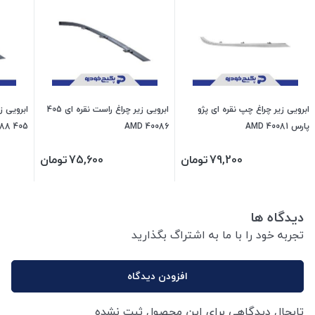
ابرویی زیر چراغ چپ نقره ای پژو
ابرویی زیر چراغ راست نقره ای 405
ابرویی ز
پارس 40081 AMD
40086 AMD
405 40088 AMD
79,200
تومان
75,600
تومان
دیدگاه ها
تجربه خود را با ما به اشتراگ بگذارید
افزودن دیدگاه
تابحال دیدگاهی برای این محصول ثبت نشده