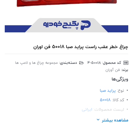
چراغ خطر عقب راست پراید صبا 50018 فن اوران
کد محصول:
‎4-50018
دسته‌بندی:
مجموعه چراغ ها و لامپ ها
برند:
فن آوران
ویژگی‌ها
نوع:
پراید صبا
کد کالا:
50018
لیست محصولات:
ایرانی
برند:
فن آوران
مشاهده بیشتر