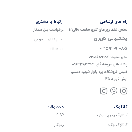
راه های ارتباطی
ارتباط با مشتری
تماس فقط روز های کاری ساعت 8الی13
درخواست پنل همکار
پشتیبانی کاربران:
اعلام کالای مرجوعی
۰۳۵۹۱۰۹۱۰۸۵
sitemap
مدیر سایت: ۰۹۹۰۱۵۵۹۹۸۷
پشتیبانی فروشندگان: 09139683346
آدرس فروشگاه: یزد-بلوار شهید دشتی
نبش کوچه 45
کاتالوگ
محصولات
کاتالوگ پکیج خودرو
GISP
کاتالوگ چکاد
رادیکال