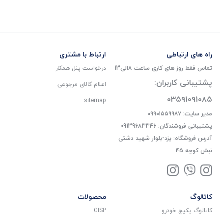
راه های ارتباطی
ارتباط با مشتری
تماس فقط روز های کاری ساعت 8الی13
درخواست پنل همکار
پشتیبانی کاربران:
اعلام کالای مرجوعی
۰۳۵۹۱۰۹۱۰۸۵
sitemap
مدیر سایت: ۰۹۹۰۱۵۵۹۹۸۷
پشتیبانی فروشندگان: 09139683346
آدرس فروشگاه: یزد-بلوار شهید دشتی
نبش کوچه 45
کاتالوگ
محصولات
کاتالوگ پکیج خودرو
GISP