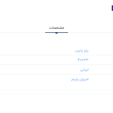
مشخصات
‎40033