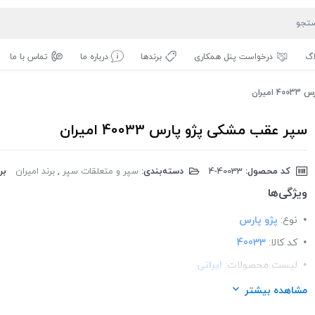
اگ
درخواست پنل همکاری
برندها
درباره ما
تماس با ما
یران
سپر عقب مشکی پژو پارس 40033 امیران
کد محصول:
‎4-40033
دسته‌بندی:
سپر و متعلقات سپر
,
برند امیران
بر
ویژگی‌ها
نوع:
پژو پارس
کد کالا:
40033
لیست محصولات:
ایرانی
برند:
امیران پلیمر
مشاهده بیشتر