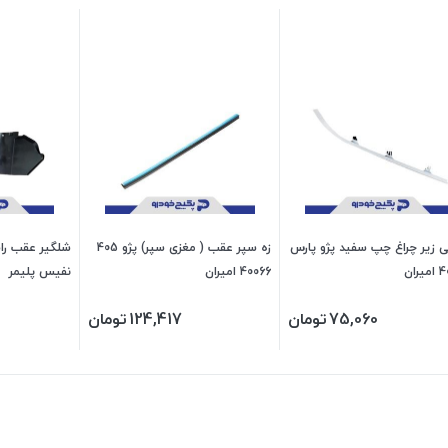
ی زیر چراغ چپ سفید پژو پارس
زه سپر عقب ( مغزی سپر) پژو 405
ران
40066 امیران
نفیس پلیمر
75,060
تومان
124,417
تومان