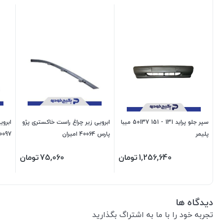
سپر جلو پراید 131 - 151 50137 میبا
ابرویی زیر چراغ راست خاکستری پژو
ابروی
پلیمر
پارس 40064 امیران
40097 امی
1,256,640
تومان
75,060
تومان
دیدگاه ها
تجربه خود را با ما به اشتراگ بگذارید