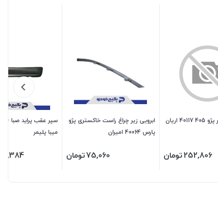
پفکی چپ سپر پژو 405 40117 اریان
ابرویی زیر چراغ راست خاکستری پژو
پارس 40064 امیران
میبا پلیمر
252,806
تومان
75,060
تومان
308,384