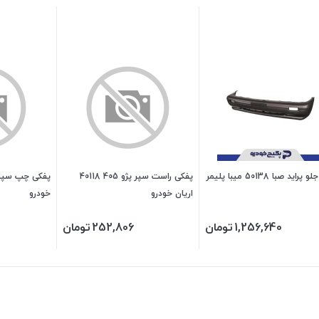
راید صبا 50138 میبا پلیمر
پفکی راست سپر پژو 405 40118
اریان خودرو
خودرو
1,256,640
تومان
252,806
تومان