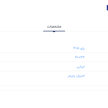
مشخصات
‎40036