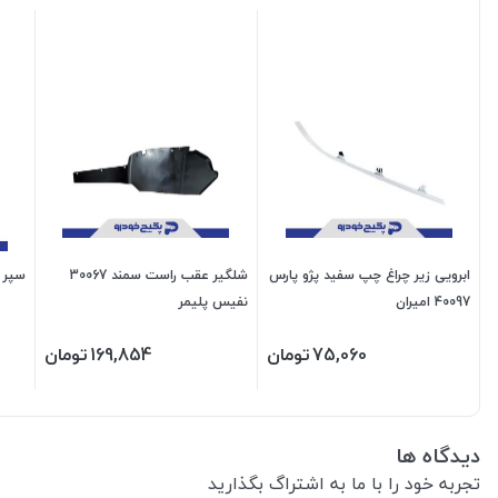
ابرویی زیر چراغ چپ سفید پژو پارس
شلگیر عقب راست سمند 30067
سپر جلو پ
40097 امیران
نفیس پلیمر
75,060
تومان
169,854
تومان
دیدگاه ها
تجربه خود را با ما به اشتراگ بگذارید