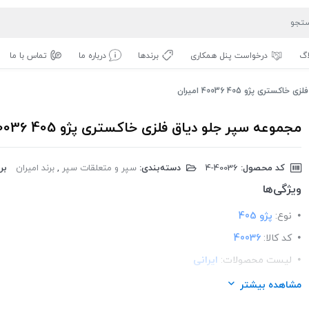
اگ
درخواست پنل همکاری
برندها
درباره ما
تماس با ما
ری پژو 405 40036 امیران
مجموعه سپر جلو دیاق فلزی خاکستری پژو 405 40036 امیران
کد محصول:
‎4-40036
دسته‌بندی:
سپر و متعلقات سپر
,
برند امیران
برن
ویژگی‌ها
نوع:
پژو 405
کد کالا:
40036
لیست محصولات:
ایرانی
برند:
امیران پلیمر
مشاهده بیشتر