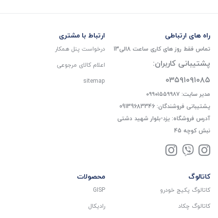
راه های ارتباطی
ارتباط با مشتری
تماس فقط روز های کاری ساعت 8الی13
درخواست پنل همکار
پشتیبانی کاربران:
اعلام کالای مرجوعی
۰۳۵۹۱۰۹۱۰۸۵
sitemap
مدیر سایت: ۰۹۹۰۱۵۵۹۹۸۷
پشتیبانی فروشندگان: 09139683346
آدرس فروشگاه: یزد-بلوار شهید دشتی
نبش کوچه 45
کاتالوگ
محصولات
کاتالوگ پکیج خودرو
GISP
کاتالوگ چکاد
رادیکال