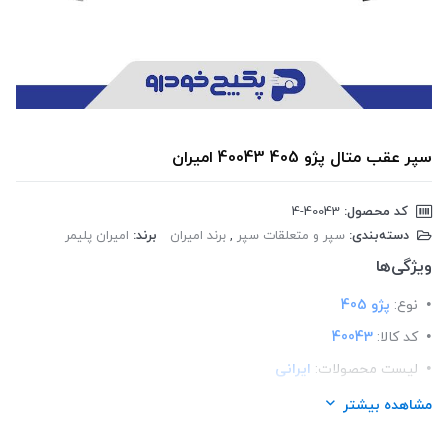
سپر عقب متال پژو 405 40043 امیران
کد محصول:
‎4-40043
دسته‌بندی:
سپر و متعلقات سپر
,
برند امیران
برند:
امیران پلیمر
ویژگی‌ها
نوع:
پژو 405
کد کالا:
40043
لیست محصولات:
ایرانی
برند:
امیران پلیمر
مشاهده بیشتر