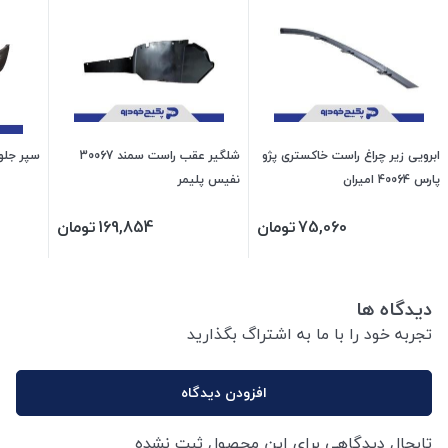
ابرویی زیر چراغ راست خاکستری پژو
شلگیر عقب راست سمند 30067
سپر جلو پراید ص
پارس 40064 امیران
نفیس پلیمر
75,060
تومان
169,854
تومان
دیدگاه ها
تجربه خود را با ما به اشتراگ بگذارید
افزودن دیدگاه
تابحال دیدگاهی برای این محصول ثبت نشده