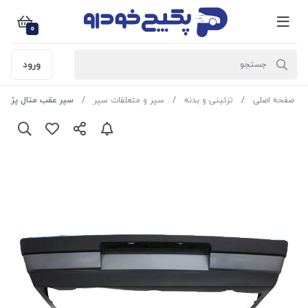
0
ورود
صفحه اصلی
تزئینی و بدنه
سپر و متعلقات سپر
سپر عقب متال پژو 405 40043 امیران