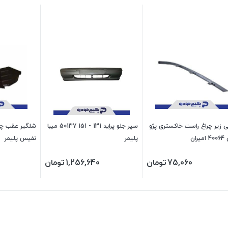
ی زیر چراغ راست خاکستری پژو
سپر جلو پراید 131 - 151 50137 میبا
ران
پلیمر
نفیس پلیمر
75,060
تومان
1,256,640
تومان