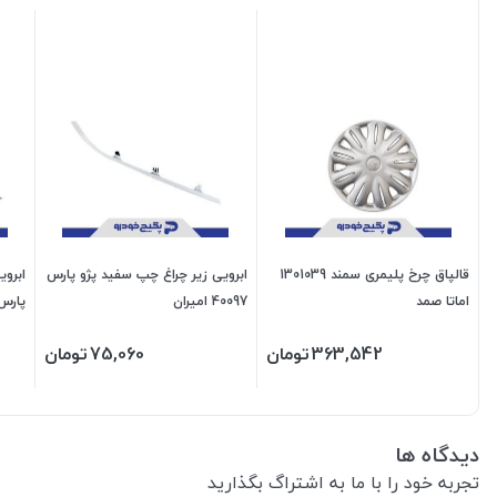
قالپاق چرخ پلیمری سمند 1301039
ابرویی زیر چراغ چپ سفید پژو پارس
ابروی
اماتا صمد
40097 امیران
پارس 40064 امی
363,542
تومان
75,060
تومان
دیدگاه ها
تجربه خود را با ما به اشتراگ بگذارید