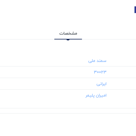
مشخصات
‎30023