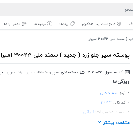
اگ
درخواست پنل همکاری
برندها
درباره ما
تماس با ما
ند ملی 30023 امیران
پوسته سپر جلو زرد ( جدید ) سمند ملی 30023 امیران
کد محصول:
‎4-30023
دسته‌بندی:
سپر و متعلقات سپر
,
برند امیران
برن
ویژگی‌ها
نوع:
سمند ملی
کد کالا:
30023
لیست محصولات:
ایرانی
برند:
امیران پلیمر
مشاهده بیشتر