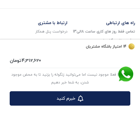
راه های ارتباطی
ارتباط با مشتری
تماس فقط روز های کاری ساعت 8الی13
درخواست پنل همکار
پشتیبانی کاربران:
اعلام کالای مرجوعی
14
امتیاز باشگاه مشتریان
۰۳۵۹۱۰۹۱۰۸۵
sitemap
4,312,620
تومان
مدیر سایت: ۰۹۹۰۱۵۵۹۹۸۷
پشتیبانی فروشندگان: 09139683346
این کالا فعلا موجود نیست اما می‌توانید زنگوله را بزنید تا به محض موجود
آدرس فروشگاه: یزد-بلوار شهید دشتی
شدن، به شما خبر دهیم
نبش کوچه 45
خبرم کنید
کاتالوگ
محصولات
کاتالوگ پکیج خودرو
GISP
کاتالوگ چکاد
رادیکال