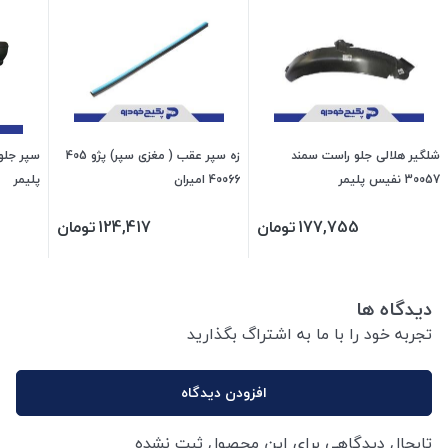
شلگیر هلالی جلو راست سمند
زه سپر عقب ( مغزی سپر) پژو 405
30057 نفیس پلیمر
40066 امیران
پلیمر
177,755
تومان
124,417
تومان
دیدگاه ها
تجربه خود را با ما به اشتراگ بگذارید
افزودن دیدگاه
تابحال دیدگاهی برای این محصول ثبت نشده