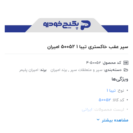
سپر عقب خاکستری تیبا 1 50052 امیران
کد محصول:
‎4-50052
دسته‌بندی:
سپر و متعلقات سپر
,
برند امیران
برند:
امیران پلیمر
ویژگی‌ها
نوع:
تیبا 1
کد کالا:
50052
لیست محصولات:
ایرانی
برند:
امیران پلیمر
مشاهده بیشتر