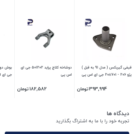
قیفی گیربکس ( مدل 91 به قبل )
دوشاخه کلاچ پراید 501202 جی ای
پژو 206 - 208701 جی ای اس پی
اس پی
جی ای 
393,994
تومان
182,582
تومان
دیدگاه ها
تجربه خود را با ما به اشتراگ بگذارید