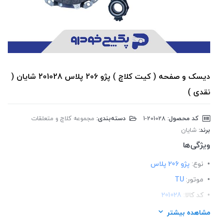
دیسک و صفحه ( کیت کلاچ ) پژو 206 پلاس 201028 شایان (
نقدی )
کد محصول:
‎1-201028
دسته‌بندی:
مجموعه کلاچ و متعلقات
برند:
شایان
ویژگی‌ها
نوع:
پژو 206 پلاس
موتور:
TU
کد کالا:
201028
لیست محصولات:
ایرانی
مشاهده بیشتر