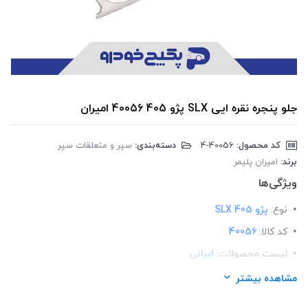
جلو پنجره نقره ایی SLX پژو 405 40056 امیران
کد محصول:
‎4-40056
دسته‌بندی:
سپر و متعلقات سپر
برند:
امیران پلیمر
ویژگی‌ها
نوع:
پژو 405 SLX
کد کالا:
40056
لیست محصولات:
ایرانی
برند:
امیران پلیمر
مشاهده بیشتر