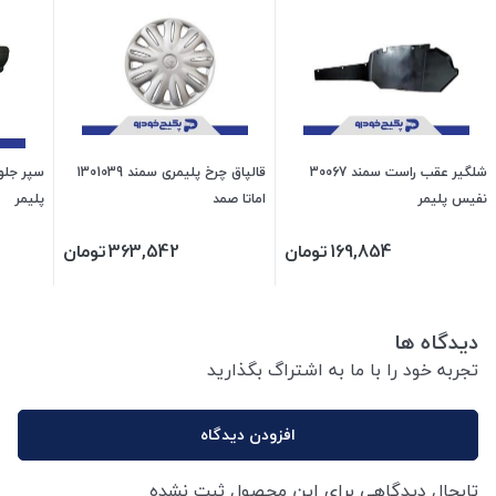
شلگیر عقب راست سمند 30067
قالپاق چرخ پلیمری سمند 1301039
نفیس پلیمر
اماتا صمد
پلیمر
169,854
تومان
363,542
تومان
دیدگاه ها
تجربه خود را با ما به اشتراگ بگذارید
افزودن دیدگاه
تابحال دیدگاهی برای این محصول ثبت نشده