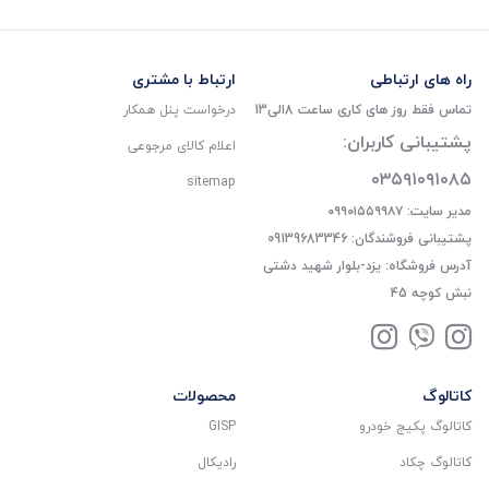
راه های ارتباطی
ارتباط با مشتری
تماس فقط روز های کاری ساعت 8الی13
درخواست پنل همکار
پشتیبانی کاربران:
اعلام کالای مرجوعی
۰۳۵۹۱۰۹۱۰۸۵
sitemap
مدیر سایت: ۰۹۹۰۱۵۵۹۹۸۷
پشتیبانی فروشندگان: 09139683346
آدرس فروشگاه: یزد-بلوار شهید دشتی
نبش کوچه 45
کاتالوگ
محصولات
کاتالوگ پکیج خودرو
GISP
کاتالوگ چکاد
رادیکال