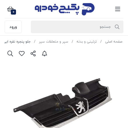
0
ورود
صفحه اصلی
تزئینی و بدنه
سپر و متعلقات سپر
جلو پنجره نقره ایی SLX پژو 405 40056 امیران