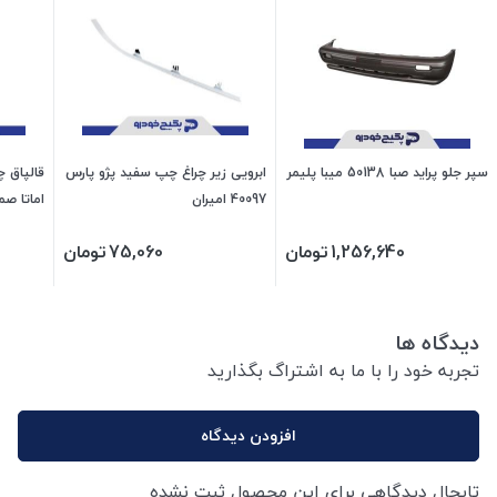
سپر جلو پراید صبا 50138 میبا پلیمر
ابرویی زیر چراغ چپ سفید پژو پارس
40097 امیران
اماتا صم
1,256,640
تومان
75,060
تومان
دیدگاه ها
تجربه خود را با ما به اشتراگ بگذارید
افزودن دیدگاه
تابحال دیدگاهی برای این محصول ثبت نشده