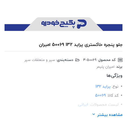
جلو پنجره خاکستری پراید 132 50069 امیران
کد محصول:
‎4-50069
دسته‌بندی:
سپر و متعلقات سپر
برند:
امیران پلیمر
ویژگی‌ها
نوع:
پراید 132
کد کالا:
50069
لیست محصولات:
ایرانی
برند:
امیران پلیمر
مشاهده بیشتر