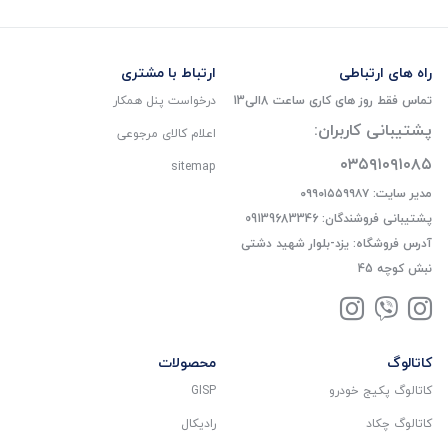
راه های ارتباطی
ارتباط با مشتری
تماس فقط روز های کاری ساعت 8الی13
درخواست پنل همکار
پشتیبانی کاربران:
اعلام کالای مرجوعی
۰۳۵۹۱۰۹۱۰۸۵
sitemap
مدیر سایت: ۰۹۹۰۱۵۵۹۹۸۷
پشتیبانی فروشندگان: 09139683346
آدرس فروشگاه: یزد-بلوار شهید دشتی
نبش کوچه 45
کاتالوگ
محصولات
کاتالوگ پکیج خودرو
GISP
کاتالوگ چکاد
رادیکال