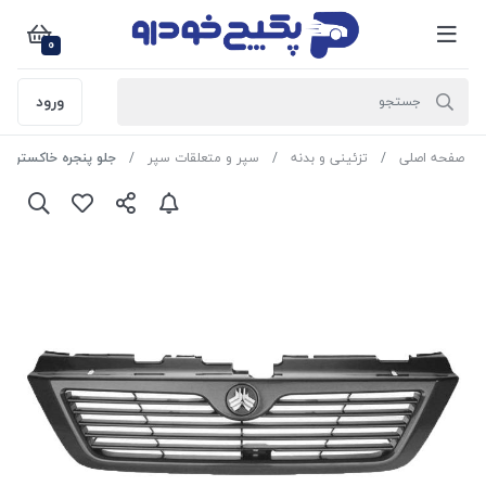
0
ورود
صفحه اصلی
تزئینی و بدنه
سپر و متعلقات سپر
جلو پنجره خاکستری پراید 132 50069